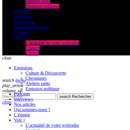
Ateliers radio
Emission politique
Podcasts
Interviews
Nos articles
Qui sommes-nous ?
L’équipe
Voir +
L’actualité de votre webradio
Contact
Crédits
close
Emissions
Culture & Découverte
Chroniques
search
menu
Ateliers radio
play_arrow
Emission politique
volume_up
Podcasts
search
Rechercher
Interviews
close
Nos articles
Qui sommes-nous ?
L’équipe
Voir +
L’actualité de votre webradio