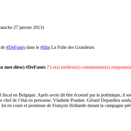
manche 27 janvier 2013)
 de
#DeFunès
dans le
#film
La Folie des Grandeurs
(ou mot-dièse) #DeFunès
?
Le(s) meilleur(s) commentaire(s) remporte(nt
 fiscal en Belgique. Après avoir dit être écoeuré par la polémique, il so
 le chef de l’état en personne, Vladimir Poutine. Gérard Depardieu souha
e loi en cours et promesse de François Hollande durant la campagne prés