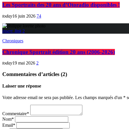
Les Sportraits des 20 ans d’Otoradio disponibles !
today
16 juin 2026
74
insert_link
2
Chroniques
Chronique Sportrait édition 20 ans (2006-2026)
today
19 mai 2026
2
Commentaires d’articles (2)
Laisser une réponse
Votre adresse email ne sera pas publiée. Les champs marqués d'un * so
Commentaire*
Nom*
Email*