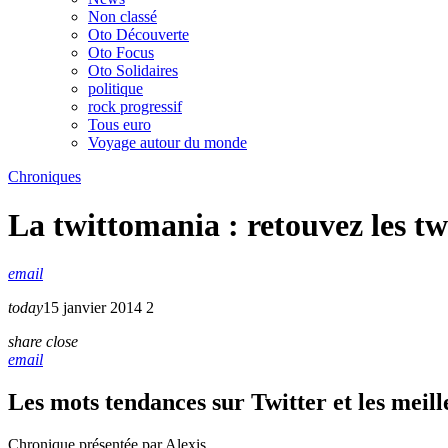
Non classé
Oto Découverte
Oto Focus
Oto Solidaires
politique
rock progressif
Tous euro
Voyage autour du monde
Chroniques
La twittomania : retouvez les t
email
today
15 janvier 2014
2
share
close
email
Les mots tendances sur Twitter et les meill
Chronique présentée par Alexis