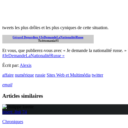
tweets les plus drôles et les plus cyniques de cette situation.
Gérard Depardieu
#JeDemandeLaNationalitéRusse
Twittomania#1
Et vous, que publierez-vous avec « Je demande la nationalité russe. 
#JeDemandeLaNationalitéRusse »
Écrit par:
Alexis
affaire
numérique
russie
Sites Web et Multimédia
twitter
email
Articles similaires
insert_link
74
Chroniques