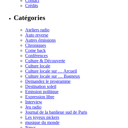
Contact
Crédits
Catégories
Ateliers radio
Auto reverse
Autres émissions
Chroniques
Come back
Conférences
Culture & Découverte
Culture locale
Culture locale sur … Arcueil
Culture locale sur … Bagneux
Demandez le programme
Destination soleil
Emission politique
Expression libre
Interview
Jeu radio
Journal de la banlieue sud de Paris
Les joyeux pickers
musique du monde
News