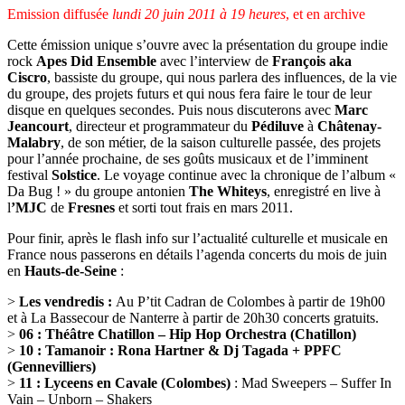
Emission diffusée
lundi 20 juin 2011 à 19 heures
, et en archive
Cette émission unique s’ouvre avec la présentation du groupe indie
rock
Apes Did Ensemble
avec l’interview de
François aka
Ciscro
, bassiste du groupe, qui nous parlera des influences, de la vie
du groupe, des projets futurs et qui nous fera faire le tour de leur
disque en quelques secondes. Puis nous discuterons avec
Marc
Jeancourt
, directeur et programmateur du
Pédiluve
à
Châtenay-
Malabry
, de son métier, de la saison culturelle passée, des projets
pour l’année prochaine, de ses goûts musicaux et de l’imminent
festival
Solstice
. Le voyage continue avec la chronique de l’album «
Da Bug ! » du groupe antonien
The Whiteys
, enregistré en live à
l
’MJC
de
Fresnes
et sorti tout frais en mars 2011.
Pour finir, après le flash info sur l’actualité culturelle et musicale en
France nous passerons en détails l’agenda concerts du mois de juin
en
Hauts-de-Seine
:
>
Les vendredis :
Au P’tit Cadran de Colombes à partir de 19h00
et à La Bassecour de Nanterre à partir de 20h30 concerts gratuits.
>
06 : Théâtre Chatillon – Hip Hop Orchestra (Chatillon)
>
10 : Tamanoir : Rona Hartner & Dj Tagada + PPFC
(Gennevilliers)
>
11 : Lyceens en Cavale (Colombes)
: Mad Sweepers – Suffer In
Vain – Unborn – Shakers