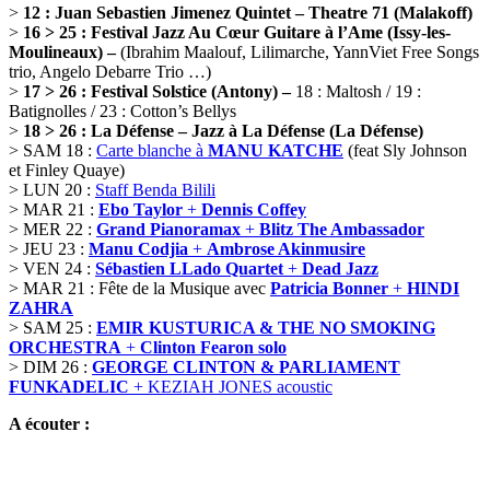
>
12 : Juan Sebastien Jimenez Quintet – Theatre 71 (Malakoff)
>
16 > 25 : Festival Jazz Au Cœur Guitare à l’Ame (Issy-les-
Moulineaux) –
(Ibrahim Maalouf, Lilimarche, YannViet Free Songs
trio, Angelo Debarre Trio …)
>
17 > 26 : Festival Solstice (Antony) –
18 : Maltosh / 19 :
Batignolles / 23 : Cotton’s Bellys
>
18 > 26 : La Défense – Jazz à La Défense (La Défense)
> SAM 18 :
Carte blanche à
MANU KATCHE
(feat Sly Johnson
et Finley Quaye)
> LUN 20 :
Staff Benda Bilili
> MAR 21 :
Ebo Taylor
+
Dennis Coffey
> MER 22 :
Grand Pianoramax
+
Blitz The Ambassador
> JEU 23 :
Manu Codjia
+
Ambrose Akinmusire
> VEN 24 :
Sébastien LLado Quartet
+
Dead Jazz
> MAR 21 : Fête de la Musique avec
Patricia Bonner
+
HINDI
ZAHRA
> SAM 25 :
EMIR KUSTURICA & THE NO SMOKING
ORCHESTRA
+
Clinton Fearon solo
> DIM 26 :
GEORGE CLINTON & PARLIAMENT
FUNKADELIC
+ KEZIAH JONES acoustic
A écouter :