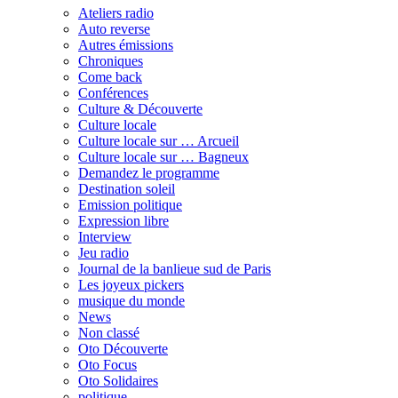
Ateliers radio
Auto reverse
Autres émissions
Chroniques
Come back
Conférences
Culture & Découverte
Culture locale
Culture locale sur … Arcueil
Culture locale sur … Bagneux
Demandez le programme
Destination soleil
Emission politique
Expression libre
Interview
Jeu radio
Journal de la banlieue sud de Paris
Les joyeux pickers
musique du monde
News
Non classé
Oto Découverte
Oto Focus
Oto Solidaires
politique