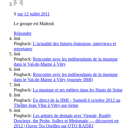
S
sur 12 juillet 2011
Le groupe est Maltosh
Répondre
link
Pingback:
L’actualité des futures émissions, interviews et
reportages
link
Pingback:
Rencontre avec les indépendants de la musique
dans le Val-de-Marne à Vitry
link
Pingback:
Rencontre avec les indépendants de la musique
dans le Val-de-Marne à Vitry (journée JIMI)
link
Pingback:
La musique et ses métiers dans les Hauts de Seine
link
Pingback:
En direct de la JIMI – Samedi 6 octobre 2012 au
Théâtre Jean Vilar à Vitry-sur-Seine
link
Pingback:
Les artistes de demain avec Virgule, Ruddy
Descieux, the Probs, Sollex et Metismatic — découvert en
2012 | Ouvre Tes Oreilles sur OTO RADIO