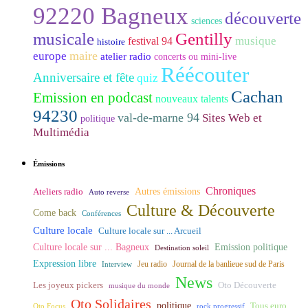
92220 Bagneux
découverte
sciences
musicale
Gentilly
musique
festival 94
histoire
maire
europe
atelier radio
concerts ou mini-live
Réécouter
Anniversaire et fête
quiz
Cachan
Emission en podcast
nouveaux talents
94230
val-de-marne 94
Sites Web et
politique
Multimédia
Émissions
Chroniques
Ateliers radio
Autres émissions
Auto reverse
Culture & Découverte
Come back
Conférences
Culture locale
Culture locale sur ... Arcueil
Culture locale sur ... Bagneux
Emission politique
Destination soleil
Expression libre
Journal de la banlieue sud de Paris
Interview
Jeu radio
News
Les joyeux pickers
Oto Découverte
musique du monde
Oto Solidaires
politique
Tous euro
Oto Focus
rock progressif