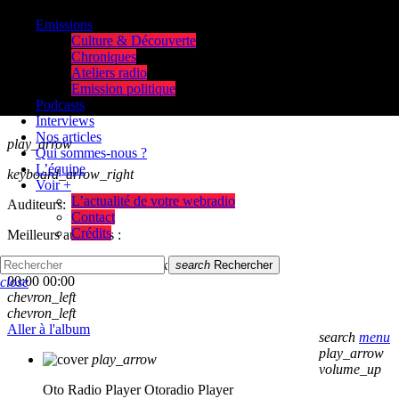
Emissions
Culture & Découverte
Chroniques
Ateliers radio
Emission politique
Podcasts
Interviews
Nos articles
play_arrow
Qui sommes-nous ?
L’équipe
keyboard_arrow_right
Voir +
L’actualité de votre webradio
Auditeurs:
Contact
Crédits
Meilleurs auditeurs :
skip_previous
play_arrow
skip_next
search
Rechercher
00:00
00:00
close
chevron_left
chevron_left
Aller à l'album
search
menu
play_arrow
play_arrow
volume_up
Oto Radio Player
Otoradio Player