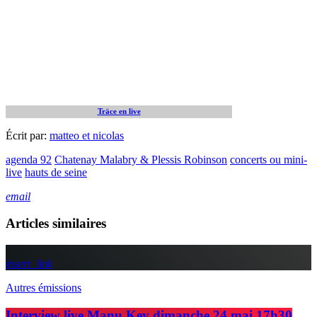
Träce en live
Écrit par:
matteo et nicolas
agenda 92
Chatenay Malabry & Plessis Robinson
concerts ou mini-
live
hauts de seine
email
Articles similaires
insert_link
Autres émissions
Interview live Manu Key dimanche 24 mai 17h30