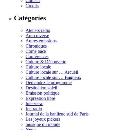
Contact
Crédits
Catégories
Ateliers radio
Auto reverse
Autres émissions
Chroniques
Come back
Conférences
Culture & Découverte
Culture locale
Culture locale sur … Arcueil
Culture locale sur … Bagneux
Demandez le programme
Destination soleil
Emission politique
Expression libre
Interview
Jeu radio
Journal de la banlieue sud de Paris
Les joyeux pickers
musique du monde
News