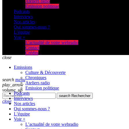
Ateliers radio
Emission politique
Podcasts
Interviews
Nos articles
Qui sommes-nous ?
L’équipe
Voir +
L’actualité de votre webradio
Contact
Crédits
close
Emissions
Culture & Découverte
Chroniques
search
menu
Ateliers radio
play_arrow
Emission politique
volume_up
Podcasts
search
Rechercher
Interviews
close
Nos articles
Qui sommes-nous ?
L’équipe
Voir +
L’actualité de votre webradio