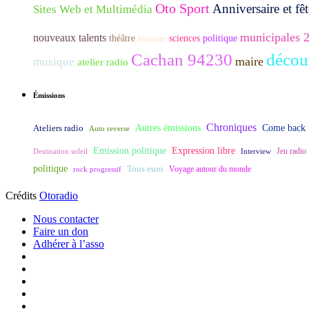
Oto Sport
Anniversaire et fêt
Sites Web et Multimédia
municipales 
nouveaux talents
théâtre
histoire
sciences
politique
Cachan 94230
décou
maire
musique
atelier radio
Émissions
Chroniques
Ateliers radio
Autres émissions
Come back
Auto reverse
Expression libre
Emission politique
Destination soleil
Interview
Jeu radio
politique
Tous euro
rock progressif
Voyage autour du monde
Crédits
Otoradio
Nous contacter
Faire un don
Adhérer à l’asso