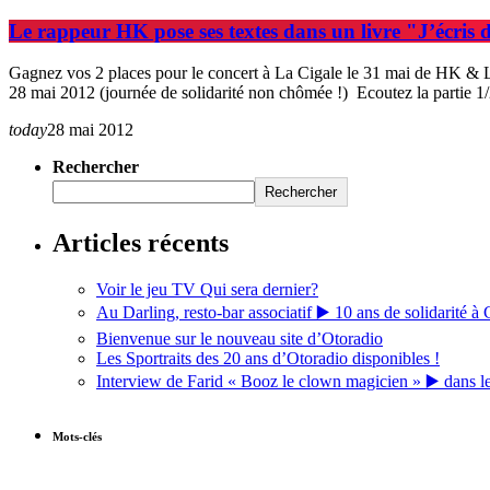
Le rappeur HK pose ses textes dans un livre "J’écris d
Gagnez vos 2 places pour le concert à La Cigale le 31 mai de HK & L
28 mai 2012 (journée de solidarité non chômée !) Ecoutez la partie 1/
today
28 mai 2012
Rechercher
Rechercher
Articles récents
Voir le jeu TV Qui sera dernier?
Au Darling, resto-bar associatif ▶️ 10 ans de solidarité à 
Bienvenue sur le nouveau site d’Otoradio
Les Sportraits des 20 ans d’Otoradio disponibles !
Interview de Farid « Booz le clown magicien » ▶️ dans l
Mots-clés