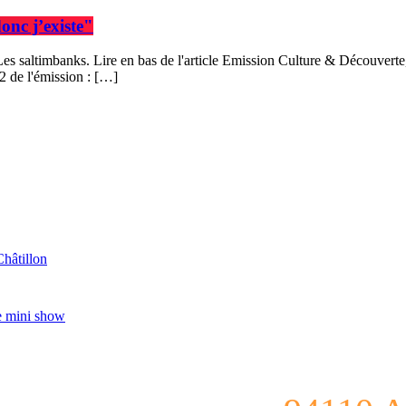
onc j’existe"
es saltimbanks. Lire en bas de l'article Emission Culture & Découverte
2 de l'émission : […]
Châtillon
e mini show