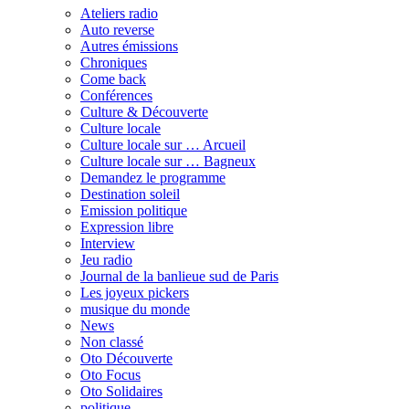
Ateliers radio
Auto reverse
Autres émissions
Chroniques
Come back
Conférences
Culture & Découverte
Culture locale
Culture locale sur … Arcueil
Culture locale sur … Bagneux
Demandez le programme
Destination soleil
Emission politique
Expression libre
Interview
Jeu radio
Journal de la banlieue sud de Paris
Les joyeux pickers
musique du monde
News
Non classé
Oto Découverte
Oto Focus
Oto Solidaires
politique