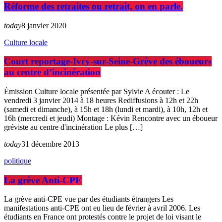
Réforme des retraites ou retrait, on en parle.
today
8 janvier 2020
Culture locale
Court reportage-Ivry-sur-Seine-Grève des éboueurs
au centre d’incinération
Émission Culture locale présentée par Sylvie A écouter : Le
vendredi 3 janvier 2014 à 18 heures Rediffusions à 12h et 22h
(samedi et dimanche), à 15h et 18h (lundi et mardi), à 10h, 12h et
16h (mercredi et jeudi) Montage : Kévin Rencontre avec un éboueur
gréviste au centre d'incinération Le plus […]
today
31 décembre 2013
politique
La grève Anti-CPE
La grève anti-CPE vue par des étudiants étrangers Les
manifestations anti-CPE ont eu lieu de février à avril 2006. Les
étudiants en France ont protestés contre le projet de loi visant le