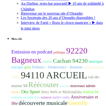
Au Darling, resto-bar associatif ▶️ 10 ans de solidarité à
Châtillon
Bienvenue sur le nouveau site d’Otoradio
Les Sportraits des 20 ans d’Otoradio disponibles !
Interview de Farid « Booz le clown magicien » ▶️ dans
le mini show
Mots-clés
92220
Emission en podcast
politique
Bagneux
Cachan 94230
maire
musique
municipales
europe
quiz
Enfance - Adolescence - Jeunesse
94110 ARCUEIL
2020
val-de-
Réécouter
marne 94
nouveaux talents
histoire
Oto Sport
Sites Web et Multimédia
festival 94
théâtre
Anniversaire et
atelier radio
concerts ou mini-live
sciences
découverte musicale
Gentilly
fête