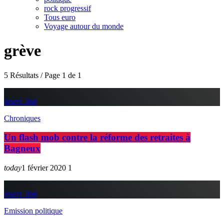
rock progressif
Tous euro
Voyage autour du monde
grève
5 Résultats / Page 1 de 1
insert_link
Chroniques
Un flash mob contre la réforme des retraites à
Bagneux
today
1 février 2020
1
insert_link
Emission politique