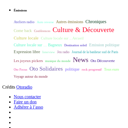
Émissions
Chroniques
Ateliers radio
Autres émissions
Auto reverse
Culture & Découverte
Come back
Conférences
Culture locale
Culture locale sur ... Arcueil
Culture locale sur ... Bagneux
Emission politique
Destination soleil
Expression libre
Journal de la banlieue sud de Paris
Interview
Jeu radio
News
Les joyeux pickers
Oto Découverte
musique du monde
Oto Solidaires
politique
Tous euro
Oto Focus
rock progressif
Voyage autour du monde
Crédits
Otoradio
Nous contacter
Faire un don
Adhérer à l’asso