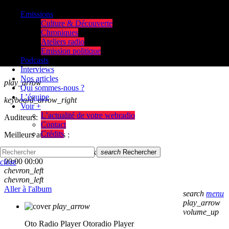
Emissions
Culture & Découverte
Chroniques
Ateliers radio
Emission politique
Podcasts
Interviews
Nos articles
play_arrow
Qui sommes-nous ?
L’équipe
keyboard_arrow_right
Voir +
L’actualité de votre webradio
Auditeurs:
Contact
Crédits
Meilleurs auditeurs :
skip_previous
play_arrow
skip_next
search
Rechercher
00:00
00:00
close
chevron_left
chevron_left
Aller à l'album
search
menu
play_arrow
play_arrow
volume_up
Oto Radio Player
Otoradio Player