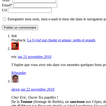
Nom*
Email*
Url
Enregistrer mon nom, mon e-mail et mon site dans le navigateur
link
Pingback:
La Gyraf qui chante et amuse, petits et grands
eric
sur 21 novembre 2010
J’éspère que vous avez mis dans vos musettes quelques bons prod
Répondre
alexis
sur 22 novembre 2010
Cher Eric, Ouvre Tes papilles !
De la
Tomme
(fromage de Brebis), un
saucisson
aux Cèpes, de 
vin d’Alsace
(un Pinot gris fruité) au label Appellation Alsac