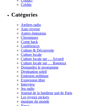
Contact
Crédits
Catégories
Ateliers radio
Auto reverse
Autres émissions
Chroniques
Come back
Conférences
Culture & Découverte
Culture locale
Culture locale sur … Arcueil
Culture locale sur … Bagneux
Demandez le programme
Destination soleil
Emission politique
Expression libre
Interview
Jeu radio
Journal de la banlieue sud de Paris
Les joyeux pickers
musique du monde
News