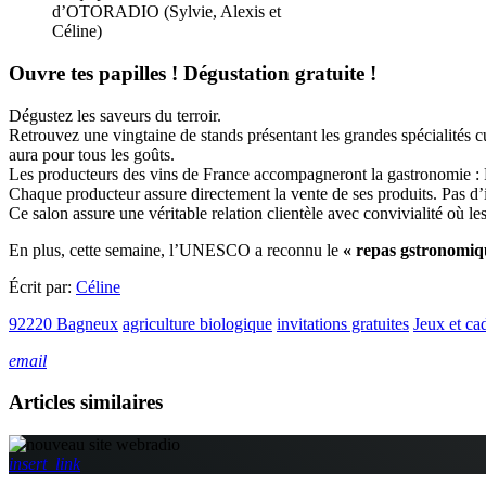
d’OTORADIO (Sylvie, Alexis et
Céline)
Ouvre tes papilles ! Dégustation gratuite !
Dégustez les saveurs du terroir.
Retrouvez une vingtaine de stands présentant les grandes spécialités cu
aura pour tous les goûts.
Les producteurs des vins de France accompagneront la gastronomie :
Chaque producteur assure directement la vente de ses produits. Pas d’
Ce salon assure une véritable relation clientèle avec convivialité où le
En plus, cette semaine, l’UNESCO a reconnu le
« repas gstronomiqu
Écrit par:
Céline
92220 Bagneux
agriculture biologique
invitations gratuites
Jeux et ca
email
Articles similaires
insert_link