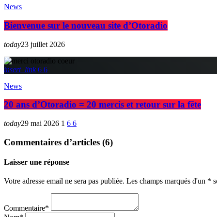
News
Bienvenue sur le nouveau site d’Otoradio
today
23 juillet 2026
insert_link
6
6
News
20 ans d’Otoradio = 20 mercis et retour sur la fête
today
29 mai 2026
1
6
6
Commentaires d’articles (6)
Laisser une réponse
Votre adresse email ne sera pas publiée. Les champs marqués d'un * so
Commentaire*