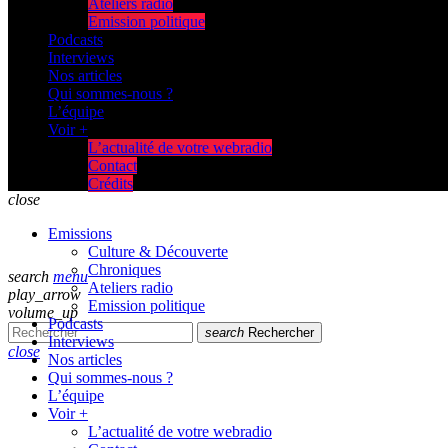
Ateliers radio
Emission politique
Podcasts
Interviews
Nos articles
Qui sommes-nous ?
L’équipe
Voir +
L’actualité de votre webradio
Contact
Crédits
close
Emissions
Culture & Découverte
Chroniques
search
menu
Ateliers radio
play_arrow
Emission politique
volume_up
Podcasts
search
Rechercher
Interviews
close
Nos articles
Qui sommes-nous ?
L’équipe
Voir +
L’actualité de votre webradio