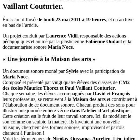
Vaillant Couturier.
Émission diffusée
le lundi 23 mai 2011 à 19 heures
, et en archive
en bas de l’article.
Un projet conduit par
Laurence Vidil
, responsable des actions
pédagogiques et animé par la plasticienne
Fabienne Oudart
et la
documentariste sonore
Maria Noce
.
« Une journée à la Maison des arts »
Un document sonore monté par
Sylvie
avec la participation de
Maria Noce.
Composé et présenté par vingt quatre élèves des classes de
CM2
des écoles Maurice Thorez et Paul Vaillant Couturier
.
Chaque semaine, les élèves accompagnés par
David
et
François
leurs professeurs, se retrouvent à la
Maison des arts
et contribuent à
l’élaboration de ce document sonore. Chacun produit des sons pour
illustrer une journée entière vécue
dans l’atelier d’art plastique
.
Cette création est le fruit de leur travail sonore. Ici, ils modèlent le
son comme on sculpte la matière. Ils inventent une nouvelle
musique, cherchent des formes sonores, improvisent et parfois
chantent à l’unisson !
Voici les témoignages de
Nicolas
,
Oussama
,
Aurelien
,
Léo
,
julien
,