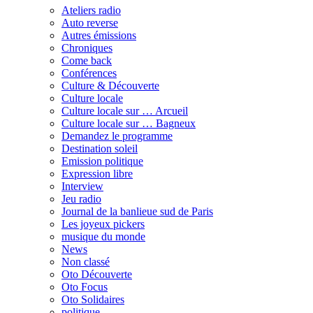
Ateliers radio
Auto reverse
Autres émissions
Chroniques
Come back
Conférences
Culture & Découverte
Culture locale
Culture locale sur … Arcueil
Culture locale sur … Bagneux
Demandez le programme
Destination soleil
Emission politique
Expression libre
Interview
Jeu radio
Journal de la banlieue sud de Paris
Les joyeux pickers
musique du monde
News
Non classé
Oto Découverte
Oto Focus
Oto Solidaires
politique