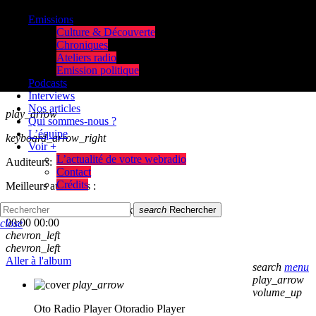
Emissions
Culture & Découverte
Chroniques
Ateliers radio
Emission politique
Podcasts
Interviews
Nos articles
play_arrow
Qui sommes-nous ?
L’équipe
keyboard_arrow_right
Voir +
L’actualité de votre webradio
Auditeurs:
Contact
Crédits
Meilleurs auditeurs :
skip_previous
play_arrow
skip_next
search
Rechercher
00:00
00:00
close
chevron_left
chevron_left
Aller à l'album
search
menu
play_arrow
play_arrow
volume_up
Oto Radio Player
Otoradio Player