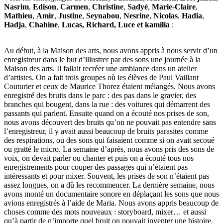
Nasrim
,
Edison
,
Carmen
,
Christine
,
Sadyé
,
Marie-Claire
,
Mathieu
,
Amir
,
Justine
,
Seynabou
,
Nesrine
,
Nicolas
,
Hadia
,
Hadja
,
Chahine
,
Lucas,
Richard, Luce et kamilia
:
Au début, à la Maison des arts, nous avons appris à nous servir d’un
enregistreur dans le but d’illustrer par des sons une journée à la
Maison des arts. Il fallait recréer une ambiance dans un atelier
d’artistes. On a fait trois groupes où les élèves de Paul Vaillant
Couturier et ceux de Maurice Thorez étaient mélangés. Nous avons
enregistré des bruits dans le parc : des pas dans le gravier, des
branches qui bougent, dans la rue : des voitures qui démarrent des
passants qui parlent. Ensuite quand on a écouté nos prises de son,
nous avons découvert des bruits qu’on ne pouvait pas entendre sans
l’enregistreur, il y avait aussi beaucoup de bruits parasites comme
des respirations, ou des sons qui faisaient comme si on avait secoué
ou gratté le micro. La semaine d’après, nous avons pris des sons de
voix, on devait parler ou chanter et puis on a écouté tous nos
enregistrements pour couper des passages qui n’étaient pas
intéressants et pour mixer. Souvent, les prises de son n’étaient pas
assez longues, on a dû les recommencer. La dernière semaine, nous
avons monté un documentaire sonore en déplaçant les sons que nous
avions enregistrés à l’aide de Maria. Nous avons appris beaucoup de
choses comme des mots nouveaux : storyboard, mixer… et aussi
qu’à partir de n’importe quel bruit on pouvait inventer une histoire.