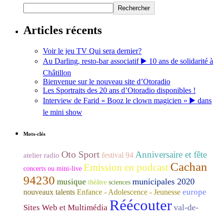
Rechercher
Articles récents
Voir le jeu TV Qui sera dernier?
Au Darling, resto-bar associatif ▶️ 10 ans de solidarité à
Châtillon
Bienvenue sur le nouveau site d’Otoradio
Les Sportraits des 20 ans d’Otoradio disponibles !
Interview de Farid « Booz le clown magicien » ▶️ dans
le mini show
Mots-clés
Oto Sport
Anniversaire et fête
festival 94
atelier radio
Cachan
Emission en podcast
concerts ou mini-live
94230
municipales 2020
musique
théâtre
sciences
europe
nouveaux talents
Enfance - Adolescence - Jeunesse
Réécouter
val-de-
Sites Web et Multimédia