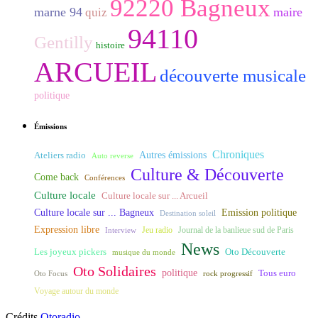
92220 Bagneux
marne 94
maire
quiz
94110
Gentilly
histoire
ARCUEIL
découverte musicale
politique
Émissions
Chroniques
Ateliers radio
Autres émissions
Auto reverse
Culture & Découverte
Come back
Conférences
Culture locale
Culture locale sur ... Arcueil
Culture locale sur ... Bagneux
Emission politique
Destination soleil
Expression libre
Journal de la banlieue sud de Paris
Interview
Jeu radio
News
Les joyeux pickers
Oto Découverte
musique du monde
Oto Solidaires
politique
Tous euro
Oto Focus
rock progressif
Voyage autour du monde
Crédits
Otoradio