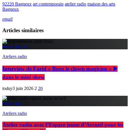
92220 Bagneux
art contemporain
atelier radio
maison des arts
Bagneux
email
Articles similaires
insert_link
20
Ateliers radio
Interview de Farid « Booz le clown magicien » ▶️
dans le mini show
today
3 juin 2026
2
20
insert_link
Ateliers radio
Atelier radio avec l’Espace jeune d’Arcueil pour les