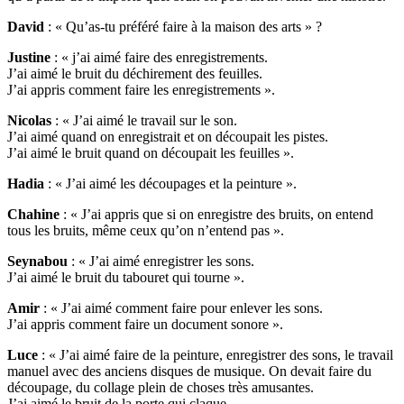
David
: « Qu’as-tu préféré faire à la maison des arts » ?
Justine
: « j’ai aimé faire des enregistrements.
J’ai aimé le bruit du déchirement des feuilles.
J’ai appris comment faire les enregistrements ».
Nicolas
: « J’ai aimé le travail sur le son.
J’ai aimé quand on enregistrait et on découpait les pistes.
J’ai aimé le bruit quand on découpait les feuilles ».
Hadia
: « J’ai aimé les découpages et la peinture ».
Chahine
: « J’ai appris que si on enregistre des bruits, on entend
tous les bruits, même ceux qu’on n’entend pas ».
Seynabou
: « J’ai aimé enregistrer les sons.
J’ai aimé le bruit du tabouret qui tourne ».
Amir
: « J’ai aimé comment faire pour enlever les sons.
J’ai appris comment faire un document sonore ».
Luce
: « J’ai aimé faire de la peinture, enregistrer des sons, le travail
manuel avec des anciens disques de musique. On devait faire du
découpage, du collage plein de choses très amusantes.
J’ai aimé le bruit de la porte qui claque.