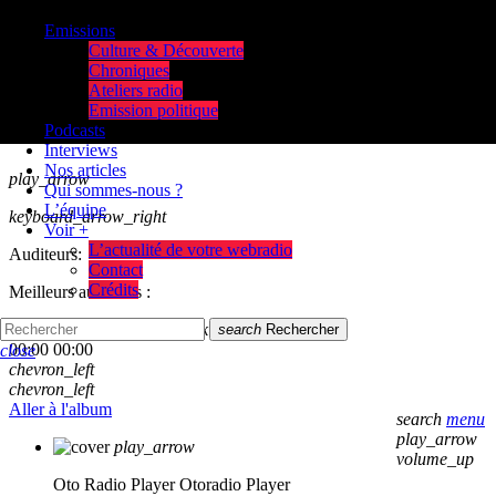
Emissions
Culture & Découverte
Chroniques
Ateliers radio
Emission politique
Podcasts
Interviews
Nos articles
play_arrow
Qui sommes-nous ?
L’équipe
keyboard_arrow_right
Voir +
L’actualité de votre webradio
Auditeurs:
Contact
Crédits
Meilleurs auditeurs :
skip_previous
play_arrow
skip_next
search
Rechercher
00:00
00:00
close
chevron_left
chevron_left
Aller à l'album
search
menu
play_arrow
play_arrow
volume_up
Oto Radio Player
Otoradio Player