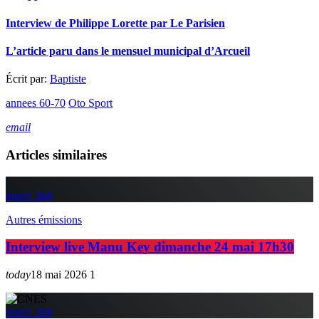
Interview de Philippe Lorette par Le Parisien
L’article paru dans le mensuel municipal d’Arcueil
Écrit par:
Baptiste
annees 60-70
Oto Sport
email
Articles similaires
insert_link
Autres émissions
Interview live Manu Key dimanche 24 mai 17h30
today
18 mai 2026
1
insert_link