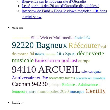
Bienvenue sur le nouveau site d’Otoradio
Les Sportraits des 20 ans d’Otoradio disponibles !
Interview de Farid « Booz le clown magicien » ▶️ dans
le mini show
Mots-clés
Sites Web et Multimédia
festival 94
atelier radio
92220 Bagneux
Réécouter
val-
découverte
Oto Sport
de-marne 94
théâtre
histoire
musicale
Emission en podcast
europe
94110 ARCUEIL
quiz
sciences
Anniversaire et fête
nouveaux talents
concerts ou mini-live
Cachan 94230
Enfance - Adolescence -
politique
Gentilly
maire
municipales 2020
musique
Jeunesse
Émissions