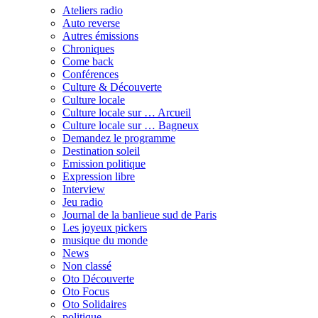
Ateliers radio
Auto reverse
Autres émissions
Chroniques
Come back
Conférences
Culture & Découverte
Culture locale
Culture locale sur … Arcueil
Culture locale sur … Bagneux
Demandez le programme
Destination soleil
Emission politique
Expression libre
Interview
Jeu radio
Journal de la banlieue sud de Paris
Les joyeux pickers
musique du monde
News
Non classé
Oto Découverte
Oto Focus
Oto Solidaires
politique