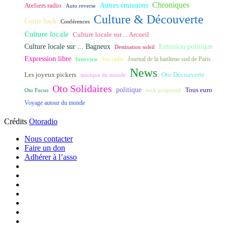
Chroniques
Ateliers radio
Autres émissions
Auto reverse
Culture & Découverte
Come back
Conférences
Culture locale
Culture locale sur ... Arcueil
Culture locale sur ... Bagneux
Emission politique
Destination soleil
Expression libre
Journal de la banlieue sud de Paris
Interview
Jeu radio
News
Les joyeux pickers
Oto Découverte
musique du monde
Oto Solidaires
politique
Tous euro
Oto Focus
rock progressif
Voyage autour du monde
Crédits
Otoradio
Nous contacter
Faire un don
Adhérer à l’asso