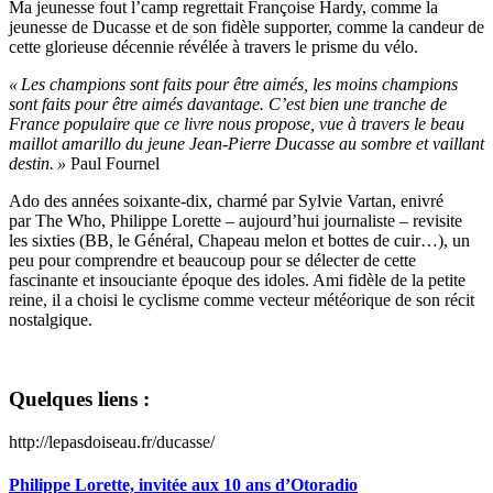
Ma jeunesse fout l’camp regrettait Françoise Hardy, comme la
jeunesse de Ducasse et de son fidèle supporter, comme la candeur de
cette glorieuse décennie révélée à travers le prisme du vélo.
« Les champions sont faits pour être aimés, les moins champions
sont faits pour être aimés davantage. C’est bien une tranche de
France populaire que ce livre nous propose, vue à travers le beau
maillot amarillo du jeune Jean-Pierre Ducasse au sombre et vaillant
destin. »
Paul Fournel
Ado des années soixante-dix, charmé par Sylvie Vartan, enivré
par The Who, Philippe Lorette – aujourd’hui journaliste – revisite
les sixties (BB, le Général, Chapeau melon et bottes de cuir…), un
peu pour comprendre et beaucoup pour se délecter de cette
fascinante et insouciante époque des idoles. Ami fidèle de la petite
reine, il a choisi le cyclisme comme vecteur météorique de son récit
nostalgique.
Quelques liens :
http://lepasdoiseau.fr/ducasse/
Philippe Lorette, invitée aux 10 ans d’Otoradio