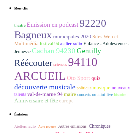
Mots-clés
92220
Emission en podcast
théâtre
Bagneux
municipales 2020
Sites Web et
Multimédia
festival 94
Enfance - Adolescence -
atelier radio
Cachan 94230
Gentilly
Jeunesse
94110
Réécouter
sciences
ARCUEIL
Oto Sport
quiz
découverte musicale
musique
nouveaux
politique
val-de-marne 94
maire
talents
concerts ou mini-live
histoire
Anniversaire et fête
europe
Émissions
Chroniques
Ateliers radio
Autres émissions
Auto reverse