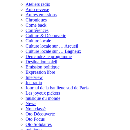
Ateliers radio
Auto reverse
Autres émissions
Chroniques
Come back
Conférences
Culture & Découverte
Culture locale
Culture locale sur … Arcueil
Culture locale sur … Bagneux
Demandez le programme
Destination soleil
Emission politique
Expression libre
Interview
Jeu radio
Journal de la banlieue sud de Paris
Les joyeux pickers
musique du monde
News
Non classé
Oto Découverte
Oto Focus
Oto Solidaires
politique