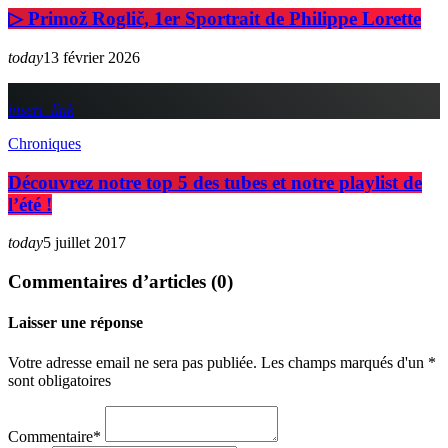
▷ Primož Roglič, 1er Sportrait de Philippe Lorette
today
13 février 2026
insert_link
Chroniques
Découvrez notre top 5 des tubes et notre playlist de
l’été !
today
5 juillet 2017
Commentaires d’articles (0)
Laisser une réponse
Votre adresse email ne sera pas publiée. Les champs marqués d'un *
sont obligatoires
Commentaire*