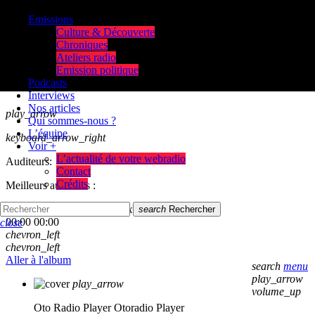
Emissions
Culture & Découverte
Chroniques
Ateliers radio
Emission politique
Podcasts
Interviews
Nos articles
play_arrow
Qui sommes-nous ?
L’équipe
keyboard_arrow_right
Voir +
L’actualité de votre webradio
Auditeurs:
Contact
Crédits
Meilleurs auditeurs :
skip_previous
play_arrow
skip_next
search
Rechercher
00:00
00:00
close
chevron_left
chevron_left
Aller à l'album
search
menu
play_arrow
play_arrow
volume_up
Oto Radio Player
Otoradio Player