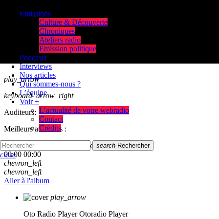
Emissions
Culture & Découverte
Chroniques
Ateliers radio
Emission politique
Podcasts
Interviews
Nos articles
play_arrow
Qui sommes-nous ?
L’équipe
keyboard_arrow_right
Voir +
L’actualité de votre webradio
Auditeurs:
Contact
Crédits
Meilleurs auditeurs :
skip_previous
play_arrow
skip_next
search
Rechercher
00:00
00:00
close
chevron_left
chevron_left
Aller à l'album
play_arrow
Oto Radio Player
Otoradio Player