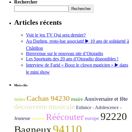
Rechercher
Rechercher
Articles récents
Voir le jeu TV Qui sera dernier?
Au Darling, resto-bar associatif ▶️ 10 ans de solidarité à
Châtillon
Bienvenue sur le nouveau site d’Otoradio
Les Sportraits des 20 ans d’Otoradio disponibles !
Interview de Farid « Booz le clown magicien » ▶️ dans
le mini show
Mots-clés
Cachan 94230
Anniversaire et fête
maire
théâtre
découverte musicale
Enfance - Adolescence -
92220
Réécouter
europe
Jeunesse
sciences
94110
Bagneux