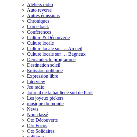
Ateliers radio
Auto reverse
Autres émissions
Chroniques
Come back
Conférences
Culture & Découverte
Culture locale
Culture locale sur … Arcueil
Culture locale sur … Bagneux
Demandez le programme
Destination soleil
Emission politique
Expression libre
Interview
Jeu radio
Journal de la banlieue sud de Paris
Les joyeux pickers
musique du monde
News
Non classé
Oto Découverte
Oto Focus
Oto Solidaires
politique