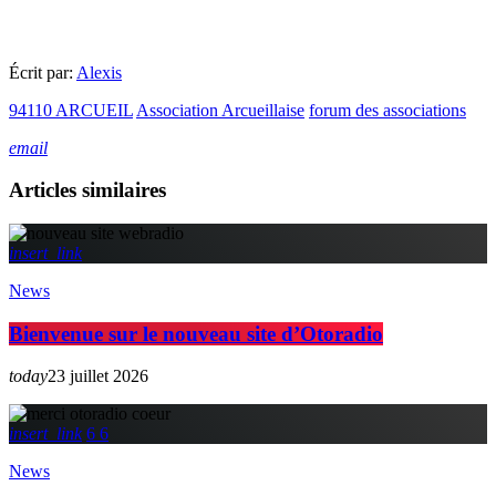
Écrit par:
Alexis
94110 ARCUEIL
Association Arcueillaise
forum des associations
email
Articles similaires
insert_link
News
Bienvenue sur le nouveau site d’Otoradio
today
23 juillet 2026
insert_link
6
6
News