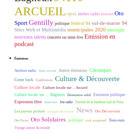
ARCUEIL
Oto
quiz
atelier radio
histoire
Gentilly
Sport
val-de-marne 94
festival 94
politique
municipales 2020
Sites Web et Multimédia
musique
Emission en
nouveaux talents
concerts ou mini-live
podcast
Émissions
Chroniques
Ateliers radio
Autres émissions
Auto reverse
Culture & Découverte
Come back
Conférences
Culture locale
Culture locale sur ... Arcueil
Culture locale sur ... Bagneux
Emission politique
Destination soleil
Expression libre
Journal de la banlieue sud de Paris
Interview
Jeu radio
News
Les joyeux pickers
Oto Découverte
musique du monde
Oto Solidaires
politique
Tous euro
Oto Focus
rock progressif
Voyage autour du monde