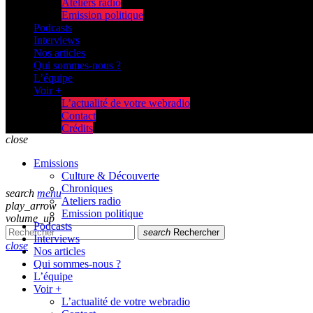
Ateliers radio
Emission politique
Podcasts
Interviews
Nos articles
Qui sommes-nous ?
L’équipe
Voir +
L’actualité de votre webradio
Contact
Crédits
close
Emissions
Culture & Découverte
Chroniques
search
menu
Ateliers radio
play_arrow
Emission politique
volume_up
Podcasts
search
Rechercher
Interviews
close
Nos articles
Qui sommes-nous ?
L’équipe
Voir +
L’actualité de votre webradio