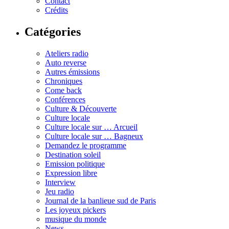
Contact
Crédits
Catégories
Ateliers radio
Auto reverse
Autres émissions
Chroniques
Come back
Conférences
Culture & Découverte
Culture locale
Culture locale sur … Arcueil
Culture locale sur … Bagneux
Demandez le programme
Destination soleil
Emission politique
Expression libre
Interview
Jeu radio
Journal de la banlieue sud de Paris
Les joyeux pickers
musique du monde
News