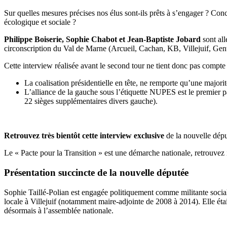
Sur quelles mesures précises nos élus sont-ils prêts à s’engager ? Co
écologique et sociale ?
Philippe Boiserie, Sophie Chabot et Jean-Baptiste Jobard
sont all
circonscription du Val de Marne (Arcueil, Cachan, KB, Villejuif, Gent
Cette interview réalisée avant le second tour ne tient donc pas compte d
La coalisation présidentielle en tête, ne remporte qu’une majorit
L’alliance de la gauche sous l’étiquette NUPES est le premier 
22 sièges supplémentaires divers gauche).
Retrouvez très bientôt cette interview exclusive
de la nouvelle dépu
Le « Pacte pour la Transition » est une démarche nationale, retrouvez i
Présentation succincte de la nouvelle députée
Sophie Taillé-Polian est engagée politiquement comme militante social
locale à Villejuif (notamment maire-adjointe de 2008 à 2014). Elle éta
désormais à l’assemblée nationale.