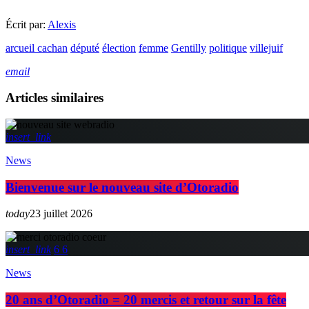
Écrit par:
Alexis
arcueil cachan
député
élection
femme
Gentilly
politique
villejuif
email
Articles similaires
insert_link
News
Bienvenue sur le nouveau site d’Otoradio
today
23 juillet 2026
insert_link
6
6
News
20 ans d’Otoradio = 20 mercis et retour sur la fête