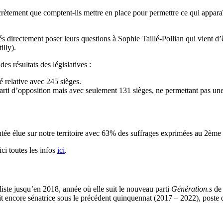
ncrètement que comptent-ils mettre en place pour permettre ce qui appar
és directement poser leurs questions à Sophie Taillé-Pollian qui vient d’
illy).
es résultats des législatives :
é relative avec 245 sièges.
parti d’opposition mais avec seulement 131 sièges, ne permettant pas un
tée élue sur notre territoire avec 63% des suffrages exprimées au 2ème 
ci toutes les infos
ici
.
iste jusqu’en 2018, année où elle suit le nouveau parti
Génération.s
de 
it encore sénatrice sous le précédent quinquennat (2017 – 2022), poste 