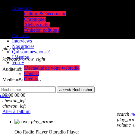
Emissions
Culture & Découverte
Chroniques
Ateliers radio
Emission politique
Podcasts
Interviews
Nos articles
play_arrow
Qui sommes-nous ?
L’équipe
keyboard_arrow_right
Voir +
L’actualité de votre webradio
Auditeurs:
Contact
Crédits
Meilleurs auditeurs :
skip_previous
play_arrow
skip_next
search
Rechercher
00:00
00:00
close
chevron_left
chevron_left
Aller à l'album
search
m
play_arr
play_arrow
volume_
Oto Radio Player
Otoradio Player