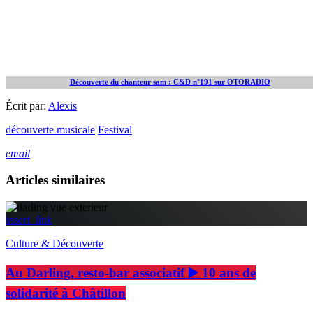
Découverte du chanteur sam : C&D n°191 sur OTORADIO
Écrit par:
Alexis
découverte musicale
Festival
email
Articles similaires
insert_link
Culture & Découverte
Au Darling, resto-bar associatif ▶️ 10 ans de
solidarité à Châtillon