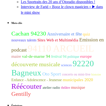
Les Sportraits des 20 ans d’Otoradio disponibles !
Interview de Farid « Booz le clown magicien » ▶️ dans
le mini show
Mots-clés
Cachan 94230
Anniversaire et fête
quiz
Emission en
Sites Web et Multimédia
nouveaux talents
94110 ARCUEIL
podcast
maire
val-de-marne 94
europe
festival 94
politique
92220
découverte musicale
sciences
Bagneux
Oto Sport
concerts ou mini-live
histoire
municipales 2020
Enfance - Adolescence - Jeunesse
Réécouter
musique
atelier radio
théâtre
Gentilly
Émissions