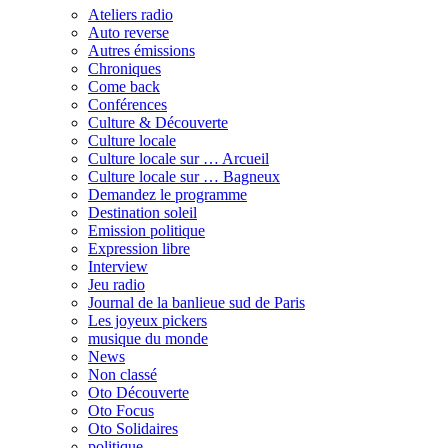
Ateliers radio
Auto reverse
Autres émissions
Chroniques
Come back
Conférences
Culture & Découverte
Culture locale
Culture locale sur … Arcueil
Culture locale sur … Bagneux
Demandez le programme
Destination soleil
Emission politique
Expression libre
Interview
Jeu radio
Journal de la banlieue sud de Paris
Les joyeux pickers
musique du monde
News
Non classé
Oto Découverte
Oto Focus
Oto Solidaires
politique