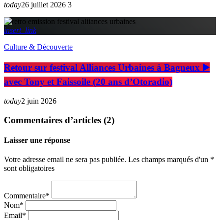
today
26 juillet 2026
3
insert_link
Culture & Découverte
Retour sur festival Alliances Urbaines à Bagneux ▶️
avec Tony et Faissoile (20 ans d’Otoradio)
today
2 juin 2026
Commentaires d’articles (2)
Laisser une réponse
Votre adresse email ne sera pas publiée. Les champs marqués d'un *
sont obligatoires
Commentaire*
Nom*
Email*