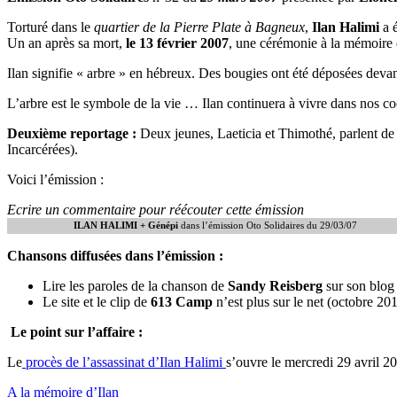
Torturé dans le
quartier de la Pierre Plate à Bagneux
,
Ilan Halimi
a é
Un an après sa mort,
le 13 février 2007
, une cérémonie à la mémoire d
Ilan signifie « arbre » en hébreux. Des bougies ont été déposées devan
L’arbre est le symbole de la vie … Ilan continuera à vivre dans nos 
Deuxième reportage :
Deux jeunes, Laeticia et Thimothé, parlent de 
Incarcérées).
Voici l’émission :
Ecrire un commentaire pour réécouter cette émission
ILAN HALIMI + Génépi
dans l’émission Oto Solidaires du 29/03/07
Chansons diffusées dans l’émission :
Lire les paroles de la chanson de
Sandy Reisberg
sur son blog 
Le site et le clip de
613 Camp
n’est plus sur le net (octobre 201
Le point sur l’affaire :
Le
procès de l’assassinat d’Ilan Halimi
s’ouvre le mercredi 29 avril 2
A la mémoire d’Ilan