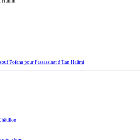
n Halimi
souf Fofana pour l’assassinat d’Ilan Halimi
Châtillon
e mini show