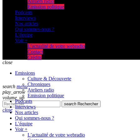
Ateliers radio
Emission politique
Podcasts
Interviews
Nos articles
Qui sommes-nous ?
L’équipe
Voir +
L’actualité de votre webradio
Contact
Crédits
close
Emissions
Culture & Découverte
Chroniques
search
menu
Ateliers radio
play_arrow
Emission politique
volume_up
Podcasts
search
Rechercher
Interviews
close
Nos articles
Qui sommes-nous ?
L’équipe
Voir +
L’actualité de votre webradio