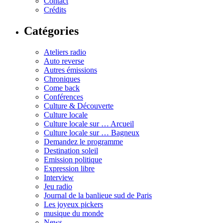
Contact
Crédits
Catégories
Ateliers radio
Auto reverse
Autres émissions
Chroniques
Come back
Conférences
Culture & Découverte
Culture locale
Culture locale sur … Arcueil
Culture locale sur … Bagneux
Demandez le programme
Destination soleil
Emission politique
Expression libre
Interview
Jeu radio
Journal de la banlieue sud de Paris
Les joyeux pickers
musique du monde
News