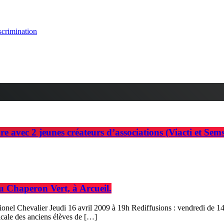
scrimination
e avec 2 jeunes créateurs d’associations (Viacti et Sems
u Chaperon Vert, à Arcueil.
ionel Chevalier Jeudi 16 avril 2009 à 19h Rediffusions : vendredi de 1
icale des anciens élèves de […]