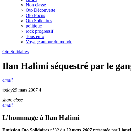
Non classé
Oto Découverte
Oto Focus
Oto Solidaires
politique
rock progressif
Tous euro
Voyage autour du monde
Oto Solidaires
Ilan Halimi séquestré par le ga
email
today
29 mars 2007
4
share
close
email
L’hommage à Ilan Halimi
Emission Oto Solidaires
n°32 du
29 mars 2007
présentée par
Lionel