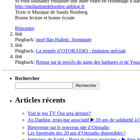
Si vous souhaitez visualiser une autre vidéo en Hommage à Ila
http://moilartistedelombre.artblog.fr
Texte et Musique de Sandy Reisberg
Bonne lecture et bonne écoute
Répondre
link
Pingback:
mort Ilan Halimi : hommage
link
Pingback:
La rentrée d’OTORADIO : émission spéciale
link
Pingback:
Retour sur le procès du gang des barbares et de Yous
Rechercher
Rechercher
Articles récents
Voir le jeu TV Qui sera dernier?
Au Darling, resto-bar associatif ▶️ 10 ans de solidarité à 
Bienvenue sur le nouveau site d’Otoradio
Les Sportraits des 20 ans d’Otoradio disponibles !
Interview de Farid « Booz le clown magicien » ▶️ dans l