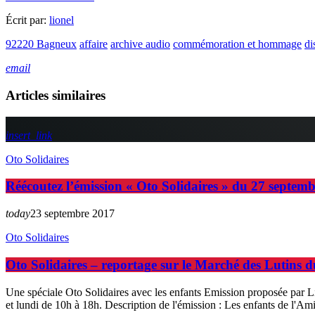
Écrit par:
lionel
92220 Bagneux
affaire
archive audio
commémoration et hommage
di
email
Articles similaires
insert_link
Oto Solidaires
Réécoutez l’émission « Oto Solidaires » du 27 septembr
today
23 septembre 2017
Oto Solidaires
Oto Solidaires – reportage sur le Marché des Lutins d
Une spéciale Oto Solidaires avec les enfants Emission proposée par L
et lundi de 10h à 18h. Description de l'émission : Les enfants de l'Am