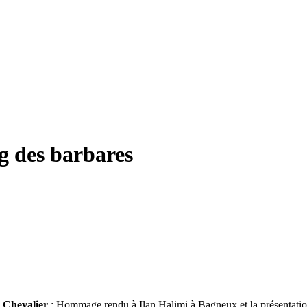
ng des barbares
 Chevalier
: Hommage rendu à Ilan Halimi à Bagneux et la présentati