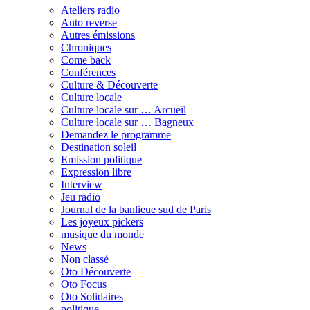
Ateliers radio
Auto reverse
Autres émissions
Chroniques
Come back
Conférences
Culture & Découverte
Culture locale
Culture locale sur … Arcueil
Culture locale sur … Bagneux
Demandez le programme
Destination soleil
Emission politique
Expression libre
Interview
Jeu radio
Journal de la banlieue sud de Paris
Les joyeux pickers
musique du monde
News
Non classé
Oto Découverte
Oto Focus
Oto Solidaires
politique