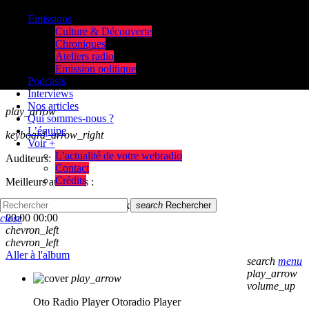
Emissions
Culture & Découverte
Chroniques
Ateliers radio
Emission politique
Podcasts
Interviews
Nos articles
play_arrow
Qui sommes-nous ?
L’équipe
keyboard_arrow_right
Voir +
L’actualité de votre webradio
Auditeurs:
Contact
Crédits
Meilleurs auditeurs :
skip_previous
play_arrow
skip_next
search
Rechercher
00:00
00:00
close
chevron_left
chevron_left
Aller à l'album
search
menu
play_arrow
play_arrow
volume_up
Oto Radio Player
Otoradio Player