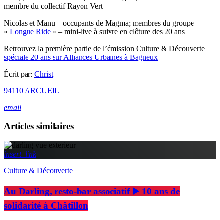
membre du collectif Rayon Vert
Nicolas et Manu – occupants de Magma; membres du groupe
«
Longue Ride
» – mini-live à suivre en clôture des 20 ans
Retrouvez la première partie de l’émission Culture & Découverte
spéciale 20 ans sur Alliances Urbaines à Bagneux
Écrit par:
Christ
94110 ARCUEIL
email
Articles similaires
insert_link
Culture & Découverte
Au Darling, resto-bar associatif ▶️ 10 ans de
solidarité à Châtillon