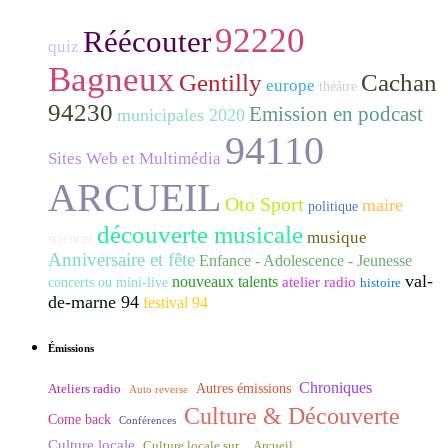
92220
Réécouter
quiz
Bagneux
Gentilly
Cachan
europe
théâtre
94230
Emission en podcast
municipales 2020
94110
Sites Web et Multimédia
ARCUEIL
Oto Sport
maire
politique
découverte musicale
musique
sciences
Anniversaire et fête
Enfance - Adolescence - Jeunesse
val-
nouveaux talents
atelier radio
concerts ou mini-live
histoire
de-marne 94
festival 94
Émissions
Chroniques
Ateliers radio
Autres émissions
Auto reverse
Culture & Découverte
Come back
Conférences
Culture locale
Culture locale sur ... Arcueil