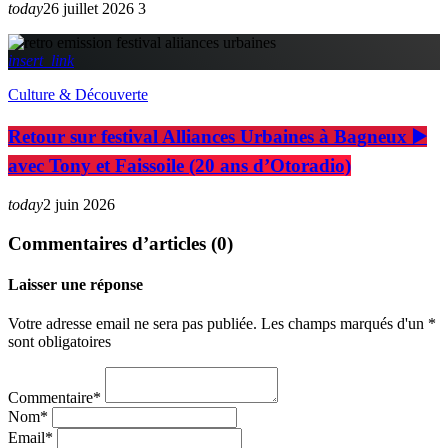
today
26 juillet 2026
3
insert_link
Culture & Découverte
Retour sur festival Alliances Urbaines à Bagneux ▶️
avec Tony et Faissoile (20 ans d’Otoradio)
today
2 juin 2026
Commentaires d’articles (0)
Laisser une réponse
Votre adresse email ne sera pas publiée. Les champs marqués d'un *
sont obligatoires
Commentaire*
Nom*
Email*