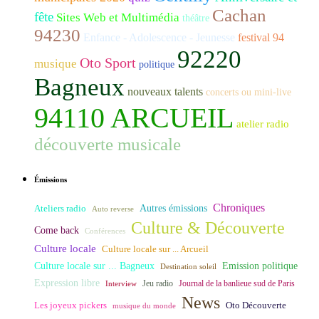
Cachan
fête
Sites Web et Multimédia
théâtre
94230
Enfance - Adolescence - Jeunesse
festival 94
92220
Oto Sport
musique
politique
Bagneux
nouveaux talents
concerts ou mini-live
94110 ARCUEIL
atelier radio
découverte musicale
Émissions
Chroniques
Ateliers radio
Autres émissions
Auto reverse
Culture & Découverte
Come back
Conférences
Culture locale
Culture locale sur ... Arcueil
Culture locale sur ... Bagneux
Emission politique
Destination soleil
Expression libre
Journal de la banlieue sud de Paris
Interview
Jeu radio
News
Les joyeux pickers
Oto Découverte
musique du monde