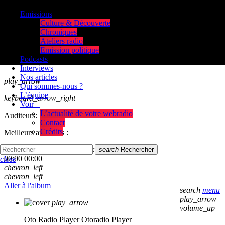
Emissions
Culture & Découverte
Chroniques
Ateliers radio
Emission politique
Podcasts
Interviews
Nos articles
play_arrow
Qui sommes-nous ?
L’équipe
keyboard_arrow_right
Voir +
L’actualité de votre webradio
Auditeurs:
Contact
Crédits
Meilleurs auditeurs :
skip_previous
play_arrow
skip_next
search
Rechercher
00:00
00:00
close
chevron_left
chevron_left
Aller à l'album
search
menu
play_arrow
play_arrow
volume_up
Oto Radio Player
Otoradio Player