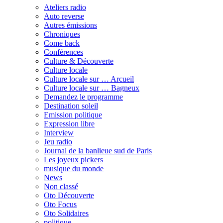
Ateliers radio
Auto reverse
Autres émissions
Chroniques
Come back
Conférences
Culture & Découverte
Culture locale
Culture locale sur … Arcueil
Culture locale sur … Bagneux
Demandez le programme
Destination soleil
Emission politique
Expression libre
Interview
Jeu radio
Journal de la banlieue sud de Paris
Les joyeux pickers
musique du monde
News
Non classé
Oto Découverte
Oto Focus
Oto Solidaires
politique