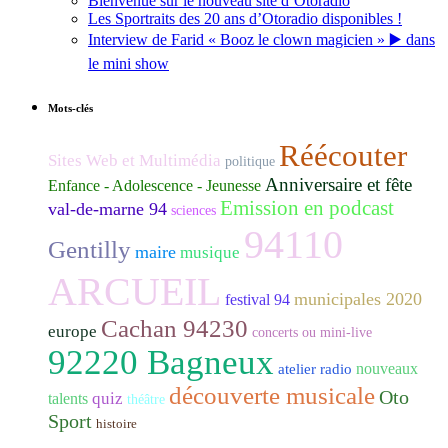
Bienvenue sur le nouveau site d’Otoradio
Les Sportraits des 20 ans d’Otoradio disponibles !
Interview de Farid « Booz le clown magicien » ▶️ dans
le mini show
Mots-clés
Réécouter
Sites Web et Multimédia
politique
Anniversaire et fête
Enfance - Adolescence - Jeunesse
Emission en podcast
val-de-marne 94
sciences
94110
Gentilly
maire
musique
ARCUEIL
municipales 2020
festival 94
Cachan 94230
europe
concerts ou mini-live
92220 Bagneux
nouveaux
atelier radio
découverte musicale
Oto
quiz
talents
théâtre
Sport
histoire