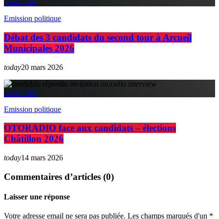
insert_link
Emission politique
Débat des 3 candidats du second tour à Arcueil
Municipales 2026
today
20 mars 2026
insert_link
Emission politique
OTORADIO face aux candidats – élections
Châtillon 2026
today
14 mars 2026
Commentaires d’articles (0)
Laisser une réponse
Votre adresse email ne sera pas publiée. Les champs marqués d'un *