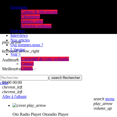
Emissions
Culture & Découverte
Chroniques
Ateliers radio
Emission politique
Podcasts
Interviews
Nos articles
play_arrow
Qui sommes-nous ?
L’équipe
keyboard_arrow_right
Voir +
L’actualité de votre webradio
Auditeurs:
Contact
Crédits
Meilleurs auditeurs :
skip_previous
play_arrow
skip_next
search
Rechercher
00:00
00:00
close
chevron_left
chevron_left
Aller à l'album
search
menu
play_arrow
play_arrow
volume_up
Oto Radio Player
Otoradio Player