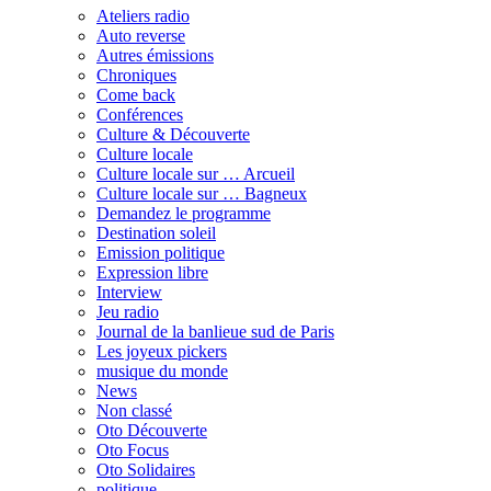
Ateliers radio
Auto reverse
Autres émissions
Chroniques
Come back
Conférences
Culture & Découverte
Culture locale
Culture locale sur … Arcueil
Culture locale sur … Bagneux
Demandez le programme
Destination soleil
Emission politique
Expression libre
Interview
Jeu radio
Journal de la banlieue sud de Paris
Les joyeux pickers
musique du monde
News
Non classé
Oto Découverte
Oto Focus
Oto Solidaires
politique