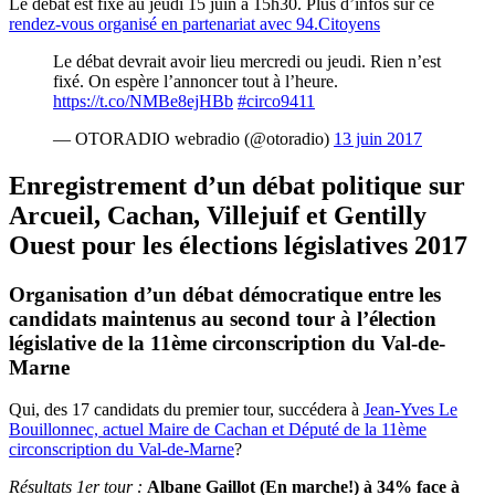
Le débat est fixé au jeudi 15 juin à 15h30. Plus d’infos sur ce
rendez-vous organisé en partenariat avec 94.Citoyens
Le débat devrait avoir lieu mercredi ou jeudi. Rien n’est
fixé. On espère l’annoncer tout à l’heure.
https://t.co/NMBe8ejHBb
#circo9411
— OTORADIO webradio (@otoradio)
13 juin 2017
Enregistrement d’un débat politique sur
Arcueil, Cachan, Villejuif et Gentilly
Ouest pour les élections législatives 2017
Organisation d’un débat démocratique entre les
candidats maintenus au second tour à l’élection
législative de la 11ème circonscription du Val-de-
Marne
Qui, des 17 candidats du premier tour, succédera à
Jean-Yves Le
Bouillonnec, actuel Maire de Cachan et Député de la 11ème
circonscription du Val-de-Marne
?
Résultats 1er tour :
Albane Gaillot (En marche!) à 34% face à