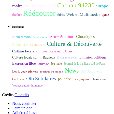
Cachan 94230
maire
municipales 2020
europe
Réécouter
Sites Web et Multimédia
quiz
théâtre
Émissions
Chroniques
Ateliers radio
Autres émissions
Auto reverse
Culture & Découverte
Come back
Conférences
Culture locale
Culture locale sur ... Arcueil
Culture locale sur ... Bagneux
Emission politique
Destination soleil
Expression libre
Journal de la banlieue sud de Paris
Interview
Jeu radio
News
Les joyeux pickers
Oto Découverte
musique du monde
Oto Solidaires
politique
Tous euro
Oto Focus
rock progressif
Voyage autour du monde
Crédits
Otoradio
Nous contacter
Faire un don
Adhérer à l’asso