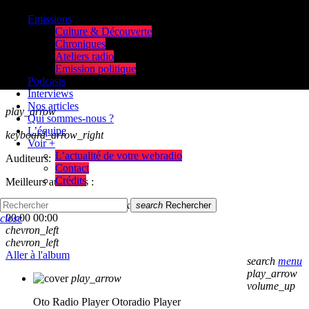
Emissions
Culture & Découverte
Chroniques
Ateliers radio
Emission politique
Podcasts
Interviews
Nos articles
play_arrow
Qui sommes-nous ?
L’équipe
keyboard_arrow_right
Voir +
L’actualité de votre webradio
Auditeurs:
Contact
Crédits
Meilleurs auditeurs :
skip_previous
play_arrow
skip_next
search
Rechercher
00:00
00:00
close
chevron_left
chevron_left
Aller à l'album
search
menu
play_arrow
play_arrow
volume_up
Oto Radio Player
Otoradio Player