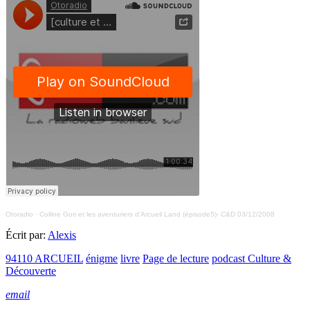
Otoradio
·
Colline Gori et les aventuriers d’Arcueil Land (épisode5)- C&D 03/12/2008
Écrit par:
Alexis
94110 ARCUEIL
énigme
livre
Page de lecture
podcast Culture &
Découverte
email