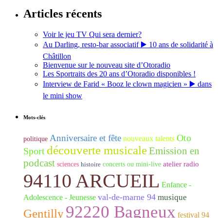
Articles récents
Voir le jeu TV Qui sera dernier?
Au Darling, resto-bar associatif ▶️ 10 ans de solidarité à
Châtillon
Bienvenue sur le nouveau site d’Otoradio
Les Sportraits des 20 ans d’Otoradio disponibles !
Interview de Farid « Booz le clown magicien » ▶️ dans
le mini show
Mots-clés
Oto
Anniversaire et fête
nouveaux talents
politique
découverte musicale
Emission en
Sport
podcast
atelier radio
sciences
histoire
concerts ou mini-live
94110 ARCUEIL
Enfance -
val-de-marne 94
musique
Adolescence - Jeunesse
92220 Bagneux
Gentilly
festival 94