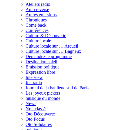
Ateliers radio
Auto reverse
Autres émissions
Chroniques
Come back
Conférences
Culture & Découverte
Culture locale
Culture locale sur … Arcueil
Culture locale sur … Bagneux
Demandez le programme
Destination soleil
Emission politique
Expression libre
Interview
Jeu radio
Journal de la banlieue sud de Paris
Les joyeux pickers
musique du monde
News
Non classé
Oto Découverte
Oto Focus
Oto Solidaires
politique