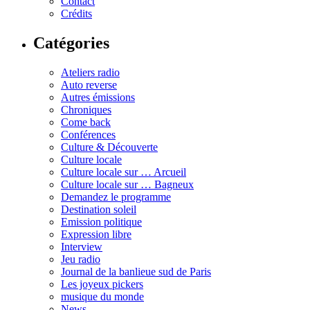
Contact
Crédits
Catégories
Ateliers radio
Auto reverse
Autres émissions
Chroniques
Come back
Conférences
Culture & Découverte
Culture locale
Culture locale sur … Arcueil
Culture locale sur … Bagneux
Demandez le programme
Destination soleil
Emission politique
Expression libre
Interview
Jeu radio
Journal de la banlieue sud de Paris
Les joyeux pickers
musique du monde
News