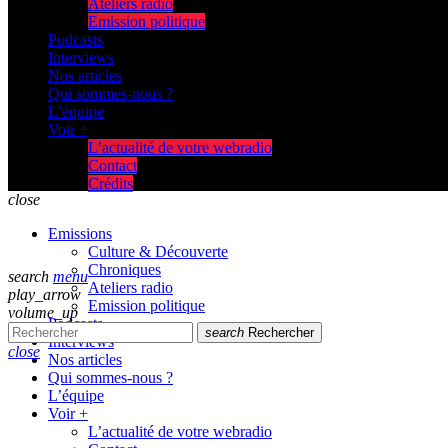
Ateliers radio
Emission politique
Podcasts
Interviews
Nos articles
Qui sommes-nous ?
L’équipe
Voir +
L’actualité de votre webradio
Contact
Crédits
close
Emissions
Culture & Découverte
Chroniques
search
menu
Ateliers radio
play_arrow
Emission politique
volume_up
Podcasts
search
Rechercher
Interviews
close
Nos articles
Qui sommes-nous ?
L’équipe
Voir +
L’actualité de votre webradio