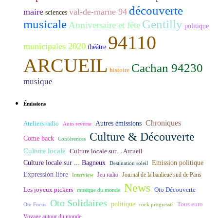
découverte
maire
val-de-marne 94
sciences
musicale
Gentilly
Anniversaire et fête
politique
94110
municipales 2020
théâtre
ARCUEIL
Cachan 94230
histoire
musique
Émissions
Chroniques
Ateliers radio
Autres émissions
Auto reverse
Culture & Découverte
Come back
Conférences
Culture locale
Culture locale sur ... Arcueil
Culture locale sur ... Bagneux
Emission politique
Destination soleil
Expression libre
Journal de la banlieue sud de Paris
Interview
Jeu radio
News
Les joyeux pickers
Oto Découverte
musique du monde
Oto Solidaires
politique
Tous euro
Oto Focus
rock progressif
Voyage autour du monde