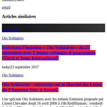
email
Articles similaires
insert_link
Oto Solidaires
Réécoutez l’émission « Oto Solidaires » du 27
septembre avec 2 jeunes créateurs d’associations
(Viacti et Sems International)
today
23 septembre 2017
Oto Solidaires
Oto Solidaires – reportage sur le Marché des Lutins
du Chaperon Vert, à Arcueil.
Une spéciale Oto Solidaires avec les enfants Emission proposée par
Lionel Chevalier Jeudi 16 avril 2009 à 19h Rediffusions : vendredi