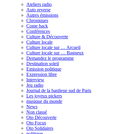
Ateliers radio
Auto reverse
Autres émissions
Chroniques
Come back
Conférences
Culture & Découverte
Culture locale
Culture locale sur … Arcueil
Culture locale sur … Bagneux
Demandez le programme
Destination soleil
Emission politique
Expression libre
Interview
Jeu radio
Journal de la banlieue sud de Paris
Les joyeux pickers
musique du monde
News
Non classé
Oto Découverte
Oto Focus
Oto Solidaires
politique