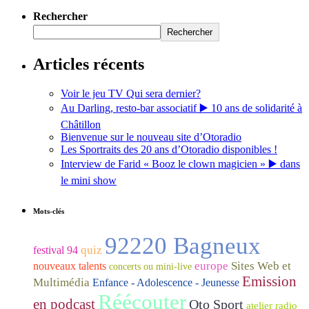
Rechercher
Rechercher
Articles récents
Voir le jeu TV Qui sera dernier?
Au Darling, resto-bar associatif ▶️ 10 ans de solidarité à
Châtillon
Bienvenue sur le nouveau site d’Otoradio
Les Sportraits des 20 ans d’Otoradio disponibles !
Interview de Farid « Booz le clown magicien » ▶️ dans
le mini show
Mots-clés
92220 Bagneux
quiz
festival 94
europe
Sites Web et
nouveaux talents
concerts ou mini-live
Emission
Multimédia
Enfance - Adolescence - Jeunesse
Réécouter
en podcast
Oto Sport
atelier radio