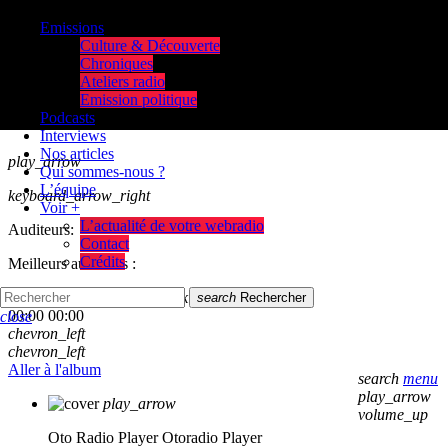
Emissions
Culture & Découverte
Chroniques
Ateliers radio
Emission politique
Podcasts
Interviews
Nos articles
play_arrow
Qui sommes-nous ?
L’équipe
keyboard_arrow_right
Voir +
L’actualité de votre webradio
Auditeurs:
Contact
Crédits
Meilleurs auditeurs :
skip_previous
play_arrow
skip_next
search
Rechercher
00:00
00:00
close
chevron_left
chevron_left
Aller à l'album
search
menu
play_arrow
play_arrow
volume_up
Oto Radio Player
Otoradio Player