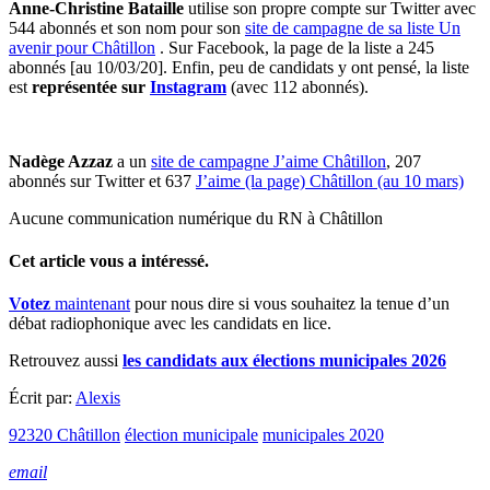
Anne-Christine Bataille
utilise son propre compte sur Twitter avec
544 abonnés et son nom pour son
site de campagne de sa liste Un
avenir pour Châtillon
. Sur Facebook, la page de la liste a 245
abonnés [au 10/03/20]. Enfin, peu de candidats y ont pensé, la liste
est
représentée sur
Instagram
(avec 112 abonnés).
Nadège Azzaz
a un
site de campagne J’aime Châtillon
, 207
abonnés sur Twitter et 637
J’aime (la page) Châtillon (au 10 mars)
Aucune communication numérique du RN à Châtillon
Cet article vous a intéressé.
Votez
maintenant
pour nous dire si vous souhaitez la tenue d’un
débat radiophonique avec les candidats en lice.
Retrouvez aussi
les candidats aux élections municipales 2026
Écrit par:
Alexis
92320 Châtillon
élection municipale
municipales 2020
email