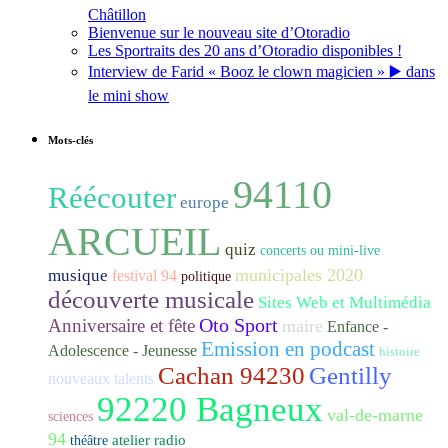
Châtillon
Bienvenue sur le nouveau site d’Otoradio
Les Sportraits des 20 ans d’Otoradio disponibles !
Interview de Farid « Booz le clown magicien » ▶️ dans
le mini show
Mots-clés
94110
Réécouter
europe
ARCUEIL
quiz
concerts ou mini-live
municipales 2020
musique
festival 94
politique
découverte musicale
Sites Web et Multimédia
Oto Sport
Anniversaire et fête
maire
Enfance -
Emission en podcast
Adolescence - Jeunesse
histoire
Cachan 94230
Gentilly
nouveaux talents
92220 Bagneux
val-de-marne
sciences
94
atelier radio
théâtre