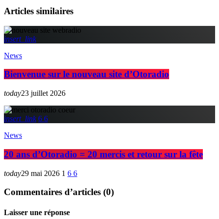
Articles similaires
insert_link
News
Bienvenue sur le nouveau site d’Otoradio
today
23 juillet 2026
insert_link
6
6
News
20 ans d’Otoradio = 20 mercis et retour sur la fête
today
29 mai 2026
1
6
6
Commentaires d’articles (0)
Laisser une réponse