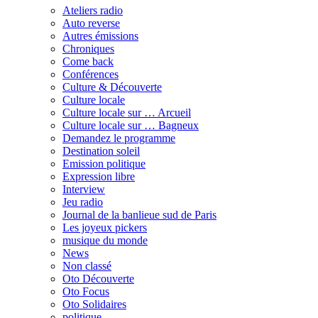
Ateliers radio
Auto reverse
Autres émissions
Chroniques
Come back
Conférences
Culture & Découverte
Culture locale
Culture locale sur … Arcueil
Culture locale sur … Bagneux
Demandez le programme
Destination soleil
Emission politique
Expression libre
Interview
Jeu radio
Journal de la banlieue sud de Paris
Les joyeux pickers
musique du monde
News
Non classé
Oto Découverte
Oto Focus
Oto Solidaires
politique