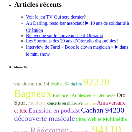
Articles récents
Voir le jeu TV Qui sera dernier?
Au Darling, resto-bar associatif ▶️ 10 ans de solidarité à
Châtillon
Bienvenue sur le nouveau site d’Otoradio
Les Sportraits des 20 ans d’Otoradio disponibles !
Interview de Farid « Booz le clown magicien » ▶️ dans
le mini show
Mots-clés
92220
val-de-marne 94
festival 94
théâtre
Bagneux
Oto
Enfance - Adolescence - Jeunesse
Sport
Anniversaire
musique
concerts ou mini-live
histoire
Cachan 94230
Emission en podcast
et fête
découverte musicale
Sites Web et Multimédia
94110
Réécouter
atelier radio