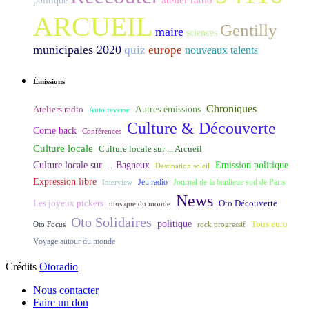
politique
ARCUEIL
Gentilly
maire
sciences
municipales 2020
quiz
europe
nouveaux talents
Émissions
Chroniques
Ateliers radio
Autres émissions
Auto reverse
Culture & Découverte
Come back
Conférences
Culture locale
Culture locale sur ... Arcueil
Culture locale sur ... Bagneux
Emission politique
Destination soleil
Expression libre
Journal de la banlieue sud de Paris
Interview
Jeu radio
News
Les joyeux pickers
Oto Découverte
musique du monde
Oto Solidaires
politique
Tous euro
Oto Focus
rock progressif
Voyage autour du monde
Crédits
Otoradio
Nous contacter
Faire un don