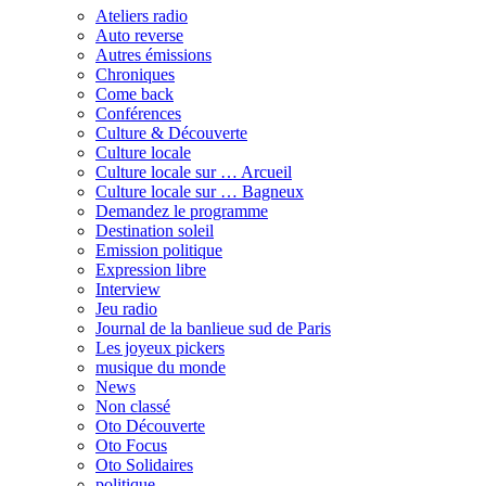
Ateliers radio
Auto reverse
Autres émissions
Chroniques
Come back
Conférences
Culture & Découverte
Culture locale
Culture locale sur … Arcueil
Culture locale sur … Bagneux
Demandez le programme
Destination soleil
Emission politique
Expression libre
Interview
Jeu radio
Journal de la banlieue sud de Paris
Les joyeux pickers
musique du monde
News
Non classé
Oto Découverte
Oto Focus
Oto Solidaires
politique