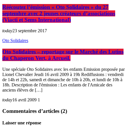
Réécoutez l’émission « Oto Solidaires » du 27
septembre avec 2 jeunes créateurs d’associations
(Viacti et Sems International)
today
23 septembre 2017
Oto Solidaires
Oto Solidaires – reportage sur le Marché des Lutins
du Chaperon Vert, à Arcueil.
Une spéciale Oto Solidaires avec les enfants Emission proposée par
Lionel Chevalier Jeudi 16 avril 2009 à 19h Rediffusions : vendredi
de 14h et 22h, samedi et dimanche de 10h à 20h, et lundi de 10h à
18h. Description de l'émission : Les enfants de l'Amicale des
anciens élèves de […]
today
16 avril 2009
1
Commentaires d’articles (2)
Laisser une réponse