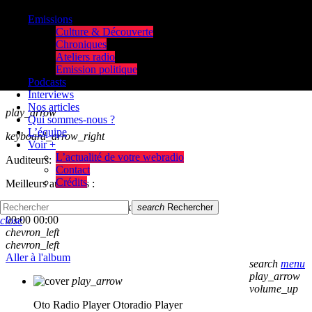
Emissions
Culture & Découverte
Chroniques
Ateliers radio
Emission politique
Podcasts
Interviews
Nos articles
play_arrow
Qui sommes-nous ?
L’équipe
keyboard_arrow_right
Voir +
L’actualité de votre webradio
Auditeurs:
Contact
Crédits
Meilleurs auditeurs :
skip_previous
play_arrow
skip_next
search
Rechercher
00:00
00:00
close
chevron_left
chevron_left
Aller à l'album
search
menu
play_arrow
play_arrow
volume_up
Oto Radio Player
Otoradio Player