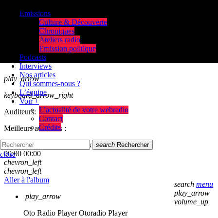
Emissions
Culture & Découverte
Chroniques
Ateliers radio
Emission politique
Podcasts
Interviews
Nos articles
play_arrow
Qui sommes-nous ?
L’équipe
keyboard_arrow_right
Voir +
L’actualité de votre webradio
Auditeurs:
Contact
Crédits
Meilleurs auditeurs :
skip_previous
play_arrow
skip_next
search
Rechercher
00:00
00:00
close
chevron_left
chevron_left
Aller à l'album
search
menu
play_arrow
play_arrow
volume_up
Oto Radio Player
Otoradio Player