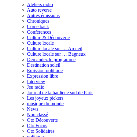
Ateliers radio
Auto reverse
Autres émissions
Chroniques
Come back
Conférences
Culture & Découverte
Culture locale
Culture locale sur … Arcueil
Culture locale sur … Bagneux
Demandez le programme
Destination soleil
Emission politique
Expression libre
Interview
Jeu radio
Journal de la banlieue sud de Paris
Les joyeux pickers
musique du monde
News
Non classé
Oto Découverte
Oto Focus
Oto Solidaires
politique