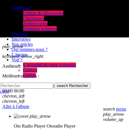
Emissions
Culture & Découverte
Chroniques
Ateliers radio
Emission politique
Podcasts
Interviews
Nos articles
play_arrow
Qui sommes-nous ?
L’équipe
keyboard_arrow_right
Voir +
L’actualité de votre webradio
Auditeurs:
Contact
Crédits
Meilleurs auditeurs :
skip_previous
play_arrow
skip_next
search
Rechercher
00:00
00:00
close
chevron_left
chevron_left
Aller à l'album
search
menu
play_arrow
play_arrow
volume_up
Oto Radio Player
Otoradio Player