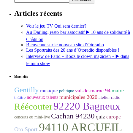
Articles récents
Voir le jeu TV Qui sera dernier?
Au Darling, resto-bar associatif ▶️ 10 ans de solidarité à
Châtillon
Bienvenue sur le nouveau site d’Otoradio
Les Sportraits des 20 ans d’Otoradio disponibles !
Interview de Farid « Booz le clown magicien » ▶️ dans
le mini show
Mots-clés
Gentilly
val-de-marne 94
maire
musique
politique
municipales 2020
nouveaux talents
atelier radio
théâtre
92220 Bagneux
Réécouter
Cachan 94230
quiz
europe
concerts ou mini-live
94110 ARCUEIL
Oto Sport