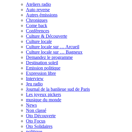
Ateliers radio
Auto reverse
Autres émissions
Chroniques
Come back
Conférences
Culture & Découverte
Culture locale
Culture locale sur … Arcueil
Culture locale sur … Bagneux
Demandez le programme
Destination soleil
Emission politique
Expression libre
Interview
Jeu radio
Journal de la banlieue sud de Paris
Les joyeux pickers
musique du monde
News
Non classé
Oto Découverte
Oto Focus
Oto Solidaires
politique