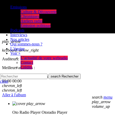
Emissions
Culture & Découverte
Chroniques
Ateliers radio
Emission politique
Podcasts
Interviews
Nos articles
play_arrow
Qui sommes-nous ?
L’équipe
keyboard_arrow_right
Voir +
L’actualité de votre webradio
Auditeurs:
Contact
Crédits
Meilleurs auditeurs :
skip_previous
play_arrow
skip_next
search
Rechercher
00:00
00:00
close
chevron_left
chevron_left
Aller à l'album
search
menu
play_arrow
play_arrow
volume_up
Oto Radio Player
Otoradio Player