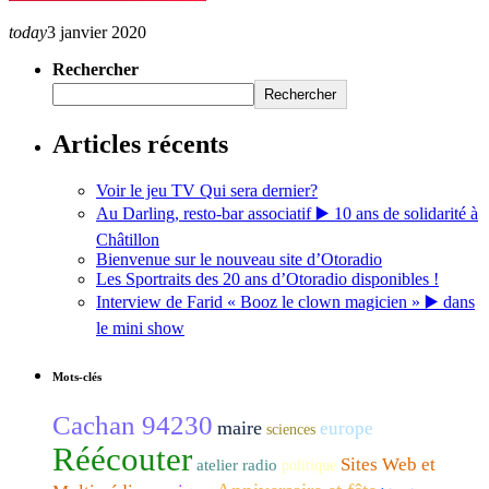
today
3 janvier 2020
Rechercher
Rechercher
Articles récents
Voir le jeu TV Qui sera dernier?
Au Darling, resto-bar associatif ▶️ 10 ans de solidarité à
Châtillon
Bienvenue sur le nouveau site d’Otoradio
Les Sportraits des 20 ans d’Otoradio disponibles !
Interview de Farid « Booz le clown magicien » ▶️ dans
le mini show
Mots-clés
Cachan 94230
maire
europe
sciences
Réécouter
Sites Web et
atelier radio
politique