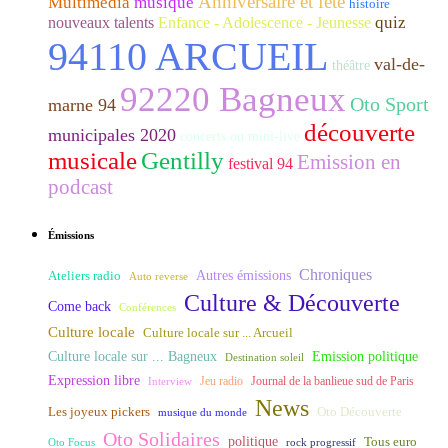
Anniversaire et fête
Multimédia
musique
histoire
quiz
nouveaux talents
Enfance - Adolescence - Jeunesse
94110 ARCUEIL
val-de-
théâtre
92220 Bagneux
Oto Sport
marne 94
découverte
municipales 2020
concerts ou mini-live
musicale
Gentilly
Emission en
festival 94
podcast
Émissions
Chroniques
Ateliers radio
Autres émissions
Auto reverse
Culture & Découverte
Come back
Conférences
Culture locale
Culture locale sur ... Arcueil
Culture locale sur ... Bagneux
Emission politique
Destination soleil
Expression libre
Journal de la banlieue sud de Paris
Interview
Jeu radio
News
Les joyeux pickers
Oto Découverte
musique du monde
Oto Solidaires
politique
Tous euro
Oto Focus
rock progressif