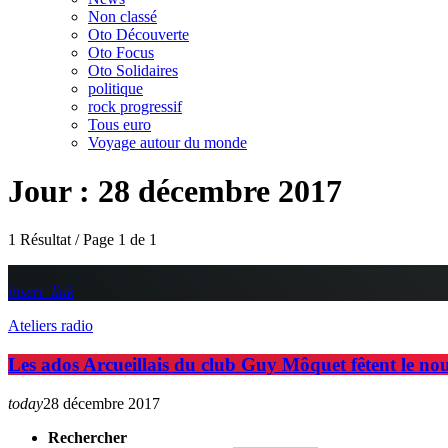
Non classé
Oto Découverte
Oto Focus
Oto Solidaires
politique
rock progressif
Tous euro
Voyage autour du monde
Jour : 28 décembre 2017
1 Résultat / Page 1 de 1
insert_link
Ateliers radio
Les ados Arcueillais du club Guy Môquet fêtent le nou
today
28 décembre 2017
Rechercher