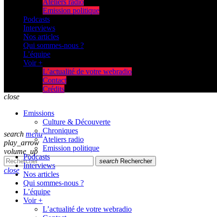
Ateliers radio
Emission politique
Podcasts
Interviews
Nos articles
Qui sommes-nous ?
L’équipe
Voir +
L’actualité de votre webradio
Contact
Crédits
close
Emissions
Culture & Découverte
Chroniques
search
menu
Ateliers radio
play_arrow
Emission politique
volume_up
Podcasts
search
Rechercher
Interviews
close
Nos articles
Qui sommes-nous ?
L’équipe
Voir +
L’actualité de votre webradio