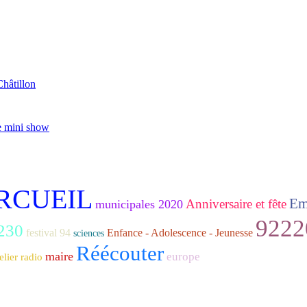
Châtillon
e mini show
ARCUEIL
Em
Anniversaire et fête
municipales 2020
9222
230
festival 94
Enfance - Adolescence - Jeunesse
sciences
Réécouter
maire
europe
elier radio