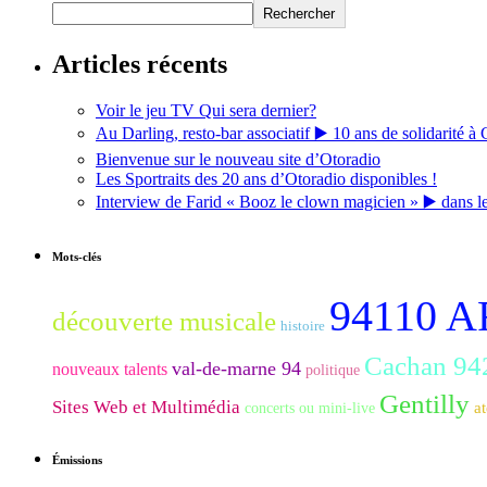
Rechercher
Articles récents
Voir le jeu TV Qui sera dernier?
Au Darling, resto-bar associatif ▶️ 10 ans de solidarité à 
Bienvenue sur le nouveau site d’Otoradio
Les Sportraits des 20 ans d’Otoradio disponibles !
Interview de Farid « Booz le clown magicien » ▶️ dans l
Mots-clés
94110 
découverte musicale
histoire
Cachan 94
val-de-marne 94
nouveaux talents
politique
Gentilly
Sites Web et Multimédia
at
concerts ou mini-live
Émissions