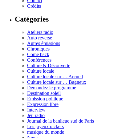
Contact
Crédits
Catégories
Ateliers radio
Auto reverse
Autres émissions
Chroniques
Come back
Conférences
Culture & Découverte
Culture locale
Culture locale sur … Arcueil
Culture locale sur … Bagneux
Demandez le programme
Destination soleil
Emission politique
Expression libre
Interview
Jeu radio
Journal de la banlieue sud de Paris
Les joyeux pickers
musique du monde
News