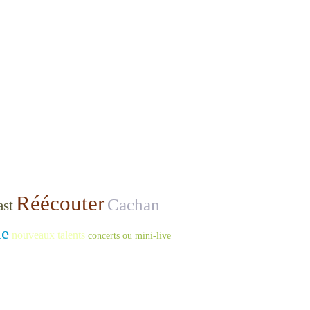
Réécouter
Cachan
ast
le
nouveaux talents
concerts ou mini-live