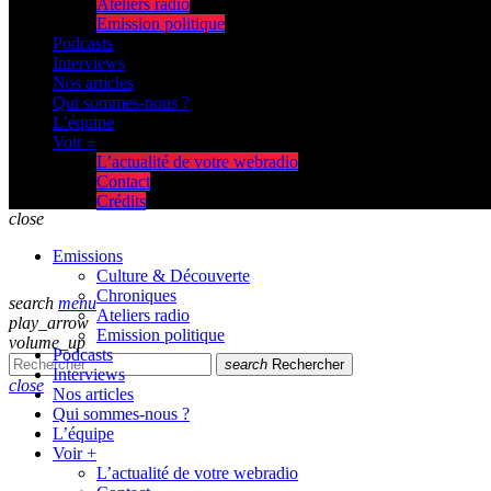
Ateliers radio
Emission politique
Podcasts
Interviews
Nos articles
Qui sommes-nous ?
L’équipe
Voir +
L’actualité de votre webradio
Contact
Crédits
close
Emissions
Culture & Découverte
Chroniques
search
menu
Ateliers radio
play_arrow
Emission politique
volume_up
Podcasts
search
Rechercher
Interviews
close
Nos articles
Qui sommes-nous ?
L’équipe
Voir +
L’actualité de votre webradio