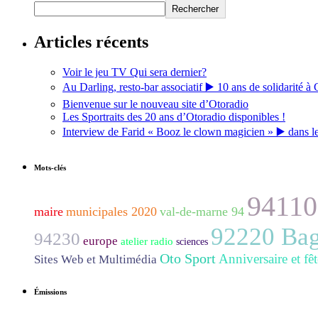
Rechercher
Articles récents
Voir le jeu TV Qui sera dernier?
Au Darling, resto-bar associatif ▶️ 10 ans de solidarité à 
Bienvenue sur le nouveau site d’Otoradio
Les Sportraits des 20 ans d’Otoradio disponibles !
Interview de Farid « Booz le clown magicien » ▶️ dans l
Mots-clés
9411
maire
municipales 2020
val-de-marne 94
92220 Ba
94230
europe
atelier radio
sciences
Oto Sport
Anniversaire et fêt
Sites Web et Multimédia
Émissions