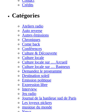
Contact
Crédits
Catégories
Ateliers radio
Auto reverse
Autres émissions
Chroniques
Come back
Conférences
Culture & Découverte
Culture locale
Culture locale sur … Arcueil
Culture locale sur … Bagneux
Demandez le programme
Destination soleil
Emission politique
Expression libre
Interview
Jeu radio
Journal de la banlieue sud de Paris
Les joyeux pickers
musique du monde
News