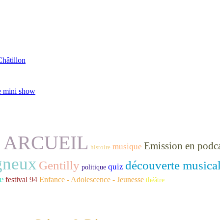
Châtillon
e mini show
0 ARCUEIL
Emission en podc
musique
histoire
gneux
Gentilly
découverte musica
quiz
politique
e
festival 94
Enfance - Adolescence - Jeunesse
théâtre