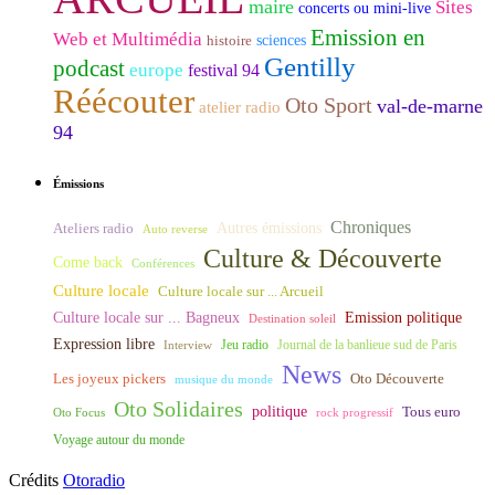
maire
Sites
concerts ou mini-live
Emission en
Web et Multimédia
histoire
sciences
Gentilly
podcast
europe
festival 94
Réécouter
Oto Sport
val-de-marne
atelier radio
94
Émissions
Chroniques
Ateliers radio
Autres émissions
Auto reverse
Culture & Découverte
Come back
Conférences
Culture locale
Culture locale sur ... Arcueil
Culture locale sur ... Bagneux
Emission politique
Destination soleil
Expression libre
Journal de la banlieue sud de Paris
Interview
Jeu radio
News
Les joyeux pickers
Oto Découverte
musique du monde
Oto Solidaires
politique
Tous euro
Oto Focus
rock progressif
Voyage autour du monde
Crédits
Otoradio