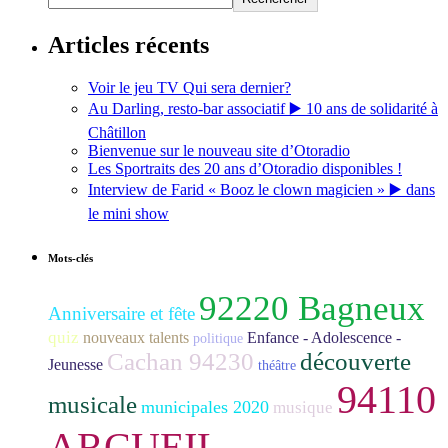
Articles récents
Voir le jeu TV Qui sera dernier?
Au Darling, resto-bar associatif ▶️ 10 ans de solidarité à
Châtillon
Bienvenue sur le nouveau site d’Otoradio
Les Sportraits des 20 ans d’Otoradio disponibles !
Interview de Farid « Booz le clown magicien » ▶️ dans
le mini show
Mots-clés
92220 Bagneux
Anniversaire et fête
quiz
nouveaux talents
Enfance - Adolescence -
politique
Cachan 94230
découverte
Jeunesse
théâtre
94110
musicale
municipales 2020
musique
ARCUEIL