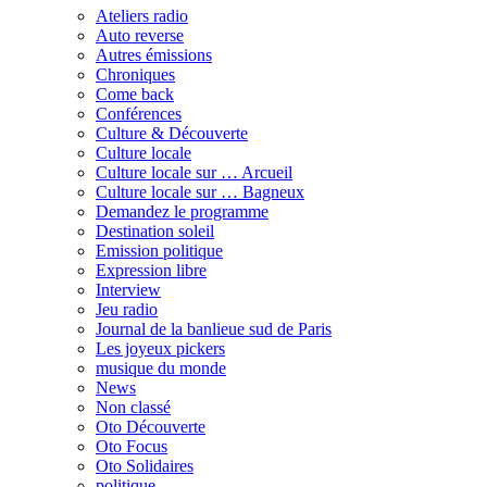
Ateliers radio
Auto reverse
Autres émissions
Chroniques
Come back
Conférences
Culture & Découverte
Culture locale
Culture locale sur … Arcueil
Culture locale sur … Bagneux
Demandez le programme
Destination soleil
Emission politique
Expression libre
Interview
Jeu radio
Journal de la banlieue sud de Paris
Les joyeux pickers
musique du monde
News
Non classé
Oto Découverte
Oto Focus
Oto Solidaires
politique