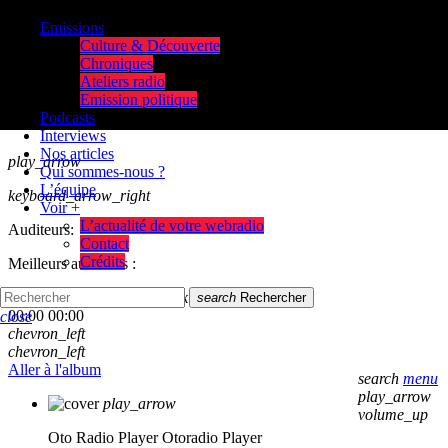
Emissions
Culture & Découverte
Chroniques
Ateliers radio
Emission politique
Podcasts
Interviews
Nos articles
play_arrow
Qui sommes-nous ?
L’équipe
keyboard_arrow_right
Voir +
L’actualité de votre webradio
Auditeurs:
Contact
Crédits
Meilleurs auditeurs :
skip_previous
play_arrow
skip_next
search
Rechercher
00:00
00:00
close
chevron_left
chevron_left
Aller à l'album
search
menu
play_arrow
play_arrow
volume_up
Oto Radio Player
Otoradio Player