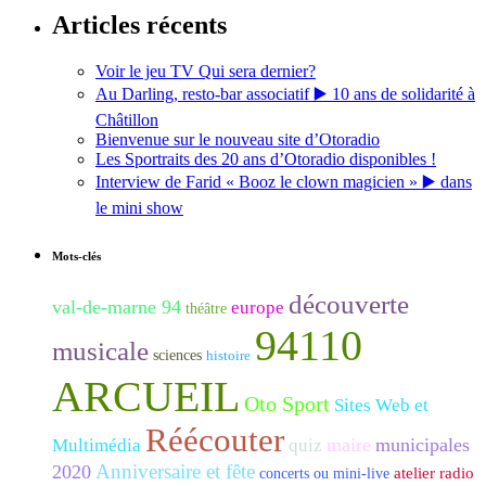
Articles récents
Voir le jeu TV Qui sera dernier?
Au Darling, resto-bar associatif ▶️ 10 ans de solidarité à
Châtillon
Bienvenue sur le nouveau site d’Otoradio
Les Sportraits des 20 ans d’Otoradio disponibles !
Interview de Farid « Booz le clown magicien » ▶️ dans
le mini show
Mots-clés
découverte
val-de-marne 94
europe
théâtre
94110
musicale
sciences
histoire
ARCUEIL
Oto Sport
Sites Web et
Réécouter
maire
municipales
Multimédia
quiz
Anniversaire et fête
2020
atelier radio
concerts ou mini-live