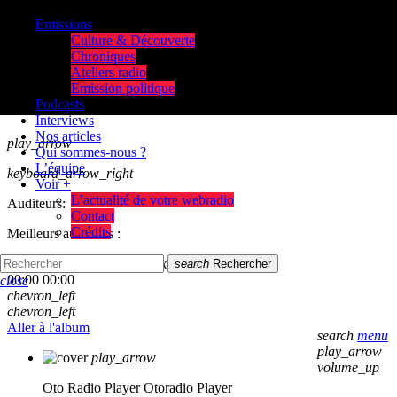
Emissions
Culture & Découverte
Chroniques
Ateliers radio
Emission politique
Podcasts
Interviews
Nos articles
play_arrow
Qui sommes-nous ?
L’équipe
keyboard_arrow_right
Voir +
L’actualité de votre webradio
Auditeurs:
Contact
Crédits
Meilleurs auditeurs :
skip_previous
play_arrow
skip_next
search
Rechercher
00:00
00:00
close
chevron_left
chevron_left
Aller à l'album
search
menu
play_arrow
play_arrow
volume_up
Oto Radio Player
Otoradio Player