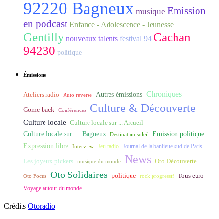
92220 Bagneux
Emission
musique
en podcast
Enfance - Adolescence - Jeunesse
Gentilly
Cachan
nouveaux talents
festival 94
94230
politique
Émissions
Chroniques
Ateliers radio
Autres émissions
Auto reverse
Culture & Découverte
Come back
Conférences
Culture locale
Culture locale sur ... Arcueil
Culture locale sur ... Bagneux
Emission politique
Destination soleil
Expression libre
Journal de la banlieue sud de Paris
Interview
Jeu radio
News
Les joyeux pickers
Oto Découverte
musique du monde
Oto Solidaires
politique
Tous euro
Oto Focus
rock progressif
Voyage autour du monde
Crédits
Otoradio