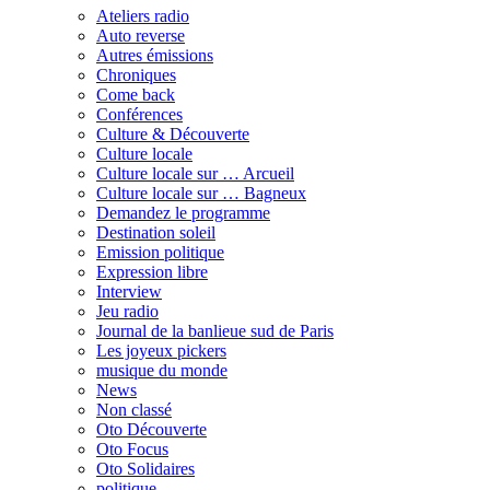
Ateliers radio
Auto reverse
Autres émissions
Chroniques
Come back
Conférences
Culture & Découverte
Culture locale
Culture locale sur … Arcueil
Culture locale sur … Bagneux
Demandez le programme
Destination soleil
Emission politique
Expression libre
Interview
Jeu radio
Journal de la banlieue sud de Paris
Les joyeux pickers
musique du monde
News
Non classé
Oto Découverte
Oto Focus
Oto Solidaires
politique