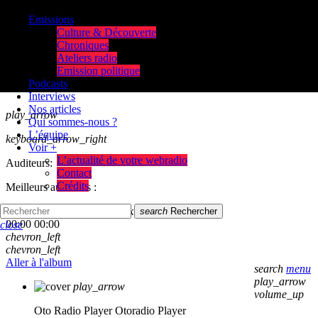
Emissions
Culture & Découverte
Chroniques
Ateliers radio
Emission politique
Podcasts
Interviews
Nos articles
play_arrow
Qui sommes-nous ?
L’équipe
keyboard_arrow_right
Voir +
L’actualité de votre webradio
Auditeurs:
Contact
Crédits
Meilleurs auditeurs :
skip_previous
play_arrow
skip_next
search
Rechercher
00:00
00:00
close
chevron_left
chevron_left
Aller à l'album
search
menu
play_arrow
play_arrow
volume_up
Oto Radio Player
Otoradio Player