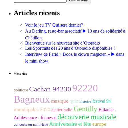
Articles récents
Voir le jeu TV Qui sera dernier?
Au Darling, resto-bar associatif ▶️ 10 ans de solidarité à
Châtillon
Bienvenue sur le nouveau site d’Otoradio
Les Sportraits des 20 ans d’Otoradio disponibles !
Interview de Farid « Booz le clown magicien » ▶️ dans
le mini show
Mots-clés
92220
Cachan 94230
politique
Bagneux
musique
quiz
festival 94
histoire
Gentilly
municipales 2020
Enfance -
atelier radio
découverte musicale
Adolescence - Jeunesse
Anniversaire et fête
europe
concerts ou mini-live