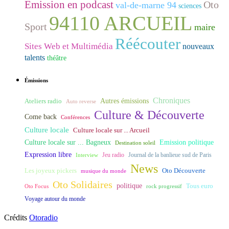
Emission en podcast
Oto
val-de-marne 94
sciences
94110 ARCUEIL
Sport
maire
Réécouter
Sites Web et Multimédia
nouveaux
talents
théâtre
Émissions
Chroniques
Ateliers radio
Autres émissions
Auto reverse
Culture & Découverte
Come back
Conférences
Culture locale
Culture locale sur ... Arcueil
Culture locale sur ... Bagneux
Emission politique
Destination soleil
Expression libre
Journal de la banlieue sud de Paris
Interview
Jeu radio
News
Les joyeux pickers
Oto Découverte
musique du monde
Oto Solidaires
politique
Tous euro
Oto Focus
rock progressif
Voyage autour du monde
Crédits
Otoradio