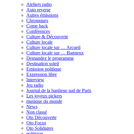
Ateliers radio
Auto reverse
Autres émissions
Chroniques
Come back
Conférences
Culture & Découverte
Culture locale
Culture locale sur … Arcueil
Culture locale sur … Bagneux
Demandez le programme
Destination soleil
Emission politique
Expression libre
Interview
Jeu radio
Journal de la banlieue sud de Paris
Les joyeux pickers
musique du monde
News
Non classé
Oto Découverte
Oto Focus
Oto Solidaires
politique