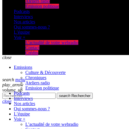
Ateliers radio
Emission politique
Podcasts
Interviews
Nos articles
Qui sommes-nous ?
L’équipe
Voir +
L’actualité de votre webradio
Contact
Crédits
close
Emissions
Culture & Découverte
Chroniques
search
menu
Ateliers radio
play_arrow
Emission politique
volume_up
Podcasts
search
Rechercher
Interviews
close
Nos articles
Qui sommes-nous ?
L’équipe
Voir +
L’actualité de votre webradio