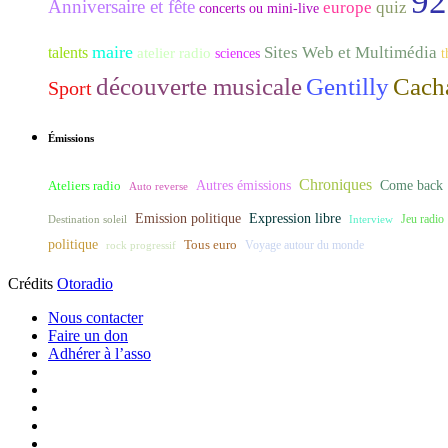
92
Anniversaire et fête
europe
quiz
concerts ou mini-live
maire
Sites Web et Multimédia
talents
atelier radio
sciences
t
découverte musicale
Gentilly
Cach
Sport
Émissions
Chroniques
Ateliers radio
Autres émissions
Come back
Auto reverse
Expression libre
Emission politique
Destination soleil
Interview
Jeu radio
politique
Tous euro
rock progressif
Voyage autour du monde
Crédits
Otoradio
Nous contacter
Faire un don
Adhérer à l’asso