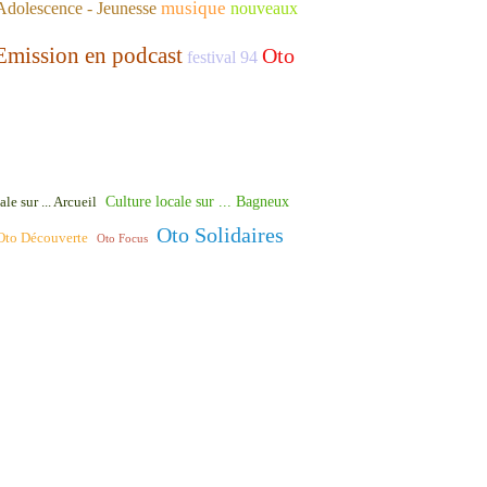
musique
Adolescence - Jeunesse
nouveaux
Emission en podcast
Oto
festival 94
Culture locale sur ... Bagneux
le sur ... Arcueil
Oto Solidaires
Oto Découverte
Oto Focus