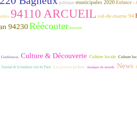
220 Bagneux
municipales 2020
Enfance - 
politique
94110 ARCUEIL
val-de-marne 94
héâtre
Réécouter
an 94230
histoire
Culture & Découverte
Culture locale
Culture loca
Conférences
News
Journal de la banlieue sud de Paris
Les joyeux pickers
musique du monde