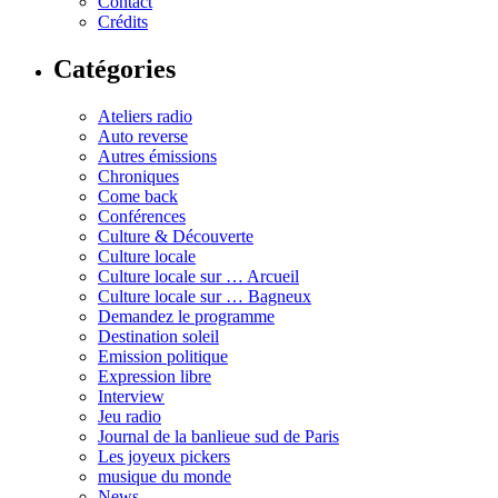
Contact
Crédits
Catégories
Ateliers radio
Auto reverse
Autres émissions
Chroniques
Come back
Conférences
Culture & Découverte
Culture locale
Culture locale sur … Arcueil
Culture locale sur … Bagneux
Demandez le programme
Destination soleil
Emission politique
Expression libre
Interview
Jeu radio
Journal de la banlieue sud de Paris
Les joyeux pickers
musique du monde
News