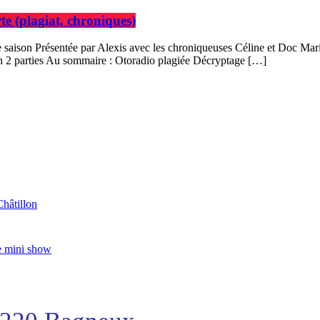
e (plagiat, chroniques)
e saison Présentée par Alexis avec les chroniqueuses Céline et Doc Ma
en 2 parties Au sommaire : Otoradio plagiée Décryptage […]
Châtillon
e mini show