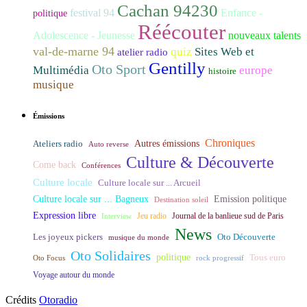
Cachan 94230
festival 94
Enfance -
politique
Réécouter
Adolescence - Jeunesse
nouveaux talents
val-de-marne 94
quiz
Sites Web et
atelier radio
Gentilly
Oto Sport
Multimédia
europe
histoire
musique
Émissions
Chroniques
Ateliers radio
Autres émissions
Auto reverse
Culture & Découverte
Come back
Conférences
Culture locale
Culture locale sur ... Arcueil
Culture locale sur ... Bagneux
Emission politique
Destination soleil
Expression libre
Journal de la banlieue sud de Paris
Interview
Jeu radio
News
Les joyeux pickers
Oto Découverte
musique du monde
Oto Solidaires
politique
Tous euro
Oto Focus
rock progressif
Voyage autour du monde
Crédits
Otoradio