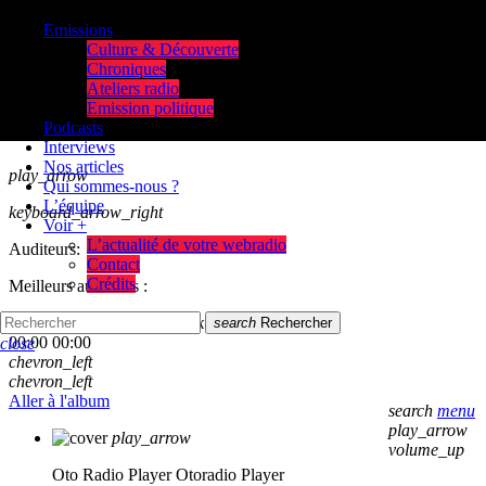
Emissions
Culture & Découverte
Chroniques
Ateliers radio
Emission politique
Podcasts
Interviews
Nos articles
play_arrow
Qui sommes-nous ?
L’équipe
keyboard_arrow_right
Voir +
L’actualité de votre webradio
Auditeurs:
Contact
Crédits
Meilleurs auditeurs :
skip_previous
play_arrow
skip_next
search
Rechercher
00:00
00:00
close
chevron_left
chevron_left
Aller à l'album
search
menu
play_arrow
play_arrow
volume_up
Oto Radio Player
Otoradio Player