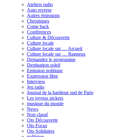
Ateliers radio
Auto reverse
Autres émissions
Chroniques
Come back
Conférences
Culture & Découverte
Culture locale
Culture locale sur … Arcueil
Culture locale sur … Bagneux
Demandez le programme
Destination soleil
Emission politique
Expression libre
Interview
Jeu radio
Journal de la banlieue sud de Paris
Les joyeux pickers
musique du monde
News
Non classé
Oto Découverte
Oto Focus
Oto Solidaires
politique