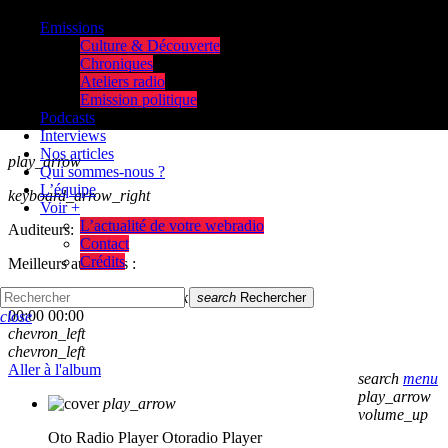
Emissions
Culture & Découverte
Chroniques
Ateliers radio
Emission politique
Podcasts
Interviews
Nos articles
play_arrow
Qui sommes-nous ?
L’équipe
keyboard_arrow_right
Voir +
L’actualité de votre webradio
Auditeurs:
Contact
Crédits
Meilleurs auditeurs :
skip_previous
play_arrow
skip_next
search
Rechercher
00:00
00:00
close
chevron_left
chevron_left
Aller à l'album
search
menu
play_arrow
play_arrow
volume_up
Oto Radio Player
Otoradio Player