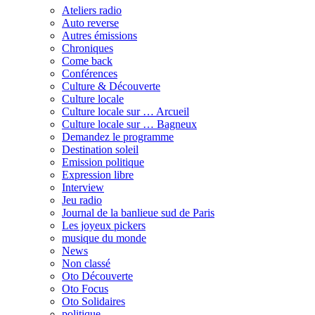
Ateliers radio
Auto reverse
Autres émissions
Chroniques
Come back
Conférences
Culture & Découverte
Culture locale
Culture locale sur … Arcueil
Culture locale sur … Bagneux
Demandez le programme
Destination soleil
Emission politique
Expression libre
Interview
Jeu radio
Journal de la banlieue sud de Paris
Les joyeux pickers
musique du monde
News
Non classé
Oto Découverte
Oto Focus
Oto Solidaires
politique