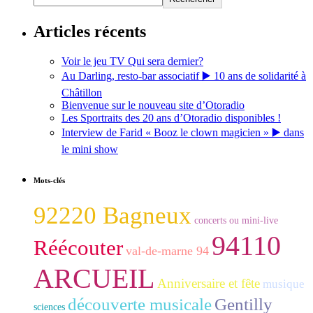
Articles récents
Voir le jeu TV Qui sera dernier?
Au Darling, resto-bar associatif ▶️ 10 ans de solidarité à
Châtillon
Bienvenue sur le nouveau site d’Otoradio
Les Sportraits des 20 ans d’Otoradio disponibles !
Interview de Farid « Booz le clown magicien » ▶️ dans
le mini show
Mots-clés
92220 Bagneux
concerts ou mini-live
94110
Réécouter
val-de-marne 94
ARCUEIL
Anniversaire et fête
musique
découverte musicale
Gentilly
sciences