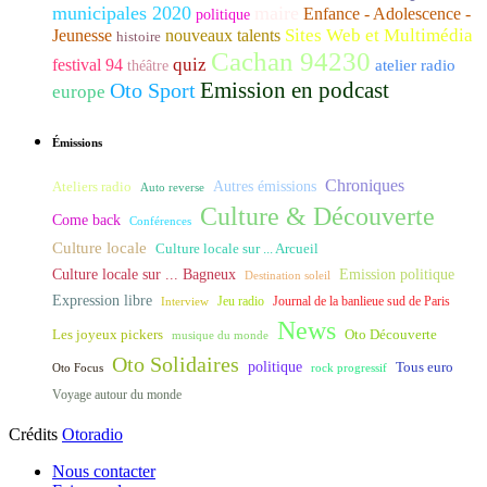
municipales 2020
maire
Enfance - Adolescence -
politique
Sites Web et Multimédia
Jeunesse
nouveaux talents
histoire
Cachan 94230
quiz
festival 94
atelier radio
théâtre
Emission en podcast
Oto Sport
europe
Émissions
Chroniques
Ateliers radio
Autres émissions
Auto reverse
Culture & Découverte
Come back
Conférences
Culture locale
Culture locale sur ... Arcueil
Culture locale sur ... Bagneux
Emission politique
Destination soleil
Expression libre
Journal de la banlieue sud de Paris
Interview
Jeu radio
News
Les joyeux pickers
Oto Découverte
musique du monde
Oto Solidaires
politique
Tous euro
Oto Focus
rock progressif
Voyage autour du monde
Crédits
Otoradio
Nous contacter