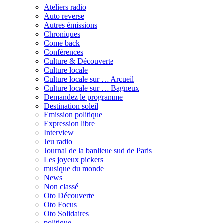
Ateliers radio
Auto reverse
Autres émissions
Chroniques
Come back
Conférences
Culture & Découverte
Culture locale
Culture locale sur … Arcueil
Culture locale sur … Bagneux
Demandez le programme
Destination soleil
Emission politique
Expression libre
Interview
Jeu radio
Journal de la banlieue sud de Paris
Les joyeux pickers
musique du monde
News
Non classé
Oto Découverte
Oto Focus
Oto Solidaires
politique