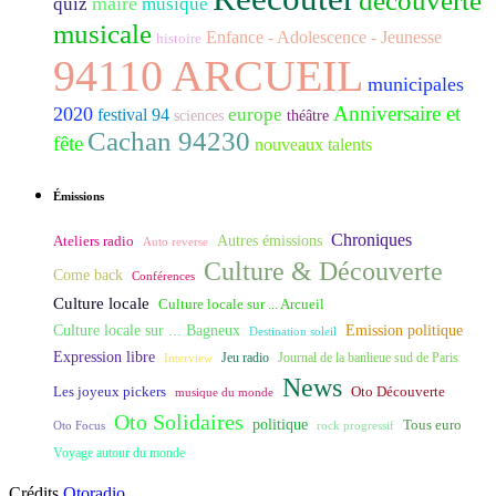
découverte
maire
quiz
musique
musicale
Enfance - Adolescence - Jeunesse
histoire
94110 ARCUEIL
municipales
Anniversaire et
2020
europe
festival 94
sciences
théâtre
Cachan 94230
fête
nouveaux talents
Émissions
Chroniques
Ateliers radio
Autres émissions
Auto reverse
Culture & Découverte
Come back
Conférences
Culture locale
Culture locale sur ... Arcueil
Culture locale sur ... Bagneux
Emission politique
Destination soleil
Expression libre
Journal de la banlieue sud de Paris
Interview
Jeu radio
News
Les joyeux pickers
Oto Découverte
musique du monde
Oto Solidaires
politique
Tous euro
Oto Focus
rock progressif
Voyage autour du monde
Crédits
Otoradio