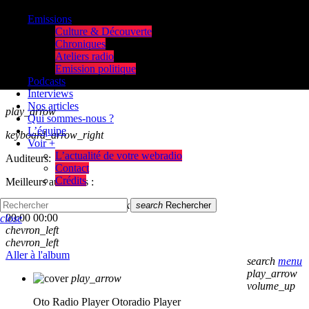
Emissions
Culture & Découverte
Chroniques
Ateliers radio
Emission politique
Podcasts
Interviews
Nos articles
play_arrow
Qui sommes-nous ?
L’équipe
keyboard_arrow_right
Voir +
L’actualité de votre webradio
Auditeurs:
Contact
Crédits
Meilleurs auditeurs :
skip_previous
play_arrow
skip_next
search
Rechercher
00:00
00:00
close
chevron_left
chevron_left
Aller à l'album
search
menu
play_arrow
play_arrow
volume_up
Oto Radio Player
Otoradio Player