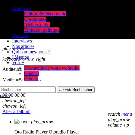
Emissions
Culture & Découverte
Chroniques
Ateliers radio
Emission politique
Podcasts
Interviews
Nos articles
play_arrow
Qui sommes-nous ?
L’équipe
keyboard_arrow_right
Voir +
L’actualité de votre webradio
Auditeurs:
Contact
Crédits
Meilleurs auditeurs :
skip_previous
play_arrow
skip_next
search
Rechercher
00:00
00:00
close
chevron_left
chevron_left
Aller à l'album
search
menu
play_arrow
play_arrow
volume_up
Oto Radio Player
Otoradio Player