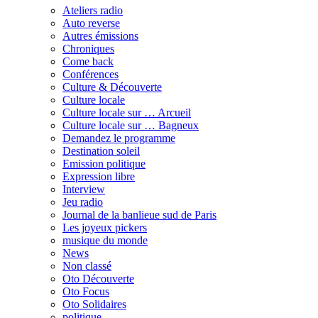
Ateliers radio
Auto reverse
Autres émissions
Chroniques
Come back
Conférences
Culture & Découverte
Culture locale
Culture locale sur … Arcueil
Culture locale sur … Bagneux
Demandez le programme
Destination soleil
Emission politique
Expression libre
Interview
Jeu radio
Journal de la banlieue sud de Paris
Les joyeux pickers
musique du monde
News
Non classé
Oto Découverte
Oto Focus
Oto Solidaires
politique