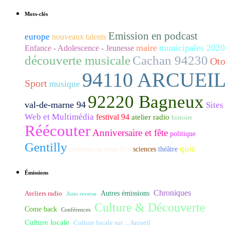
Mots-clés
Emission en podcast
europe
nouveaux talents
maire
municipales 2020
Enfance - Adolescence - Jeunesse
découverte musicale
Cachan 94230
Oto
94110 ARCUEIL
Sport
musique
92220 Bagneux
val-de-marne 94
Sites
Web et Multimédia
festival 94
atelier radio
histoire
Réécouter
Anniversaire et fête
politique
Gentilly
quiz
concerts ou mini-live
sciences
théâtre
Émissions
Chroniques
Ateliers radio
Autres émissions
Auto reverse
Culture & Découverte
Come back
Conférences
Culture locale
Culture locale sur ... Arcueil