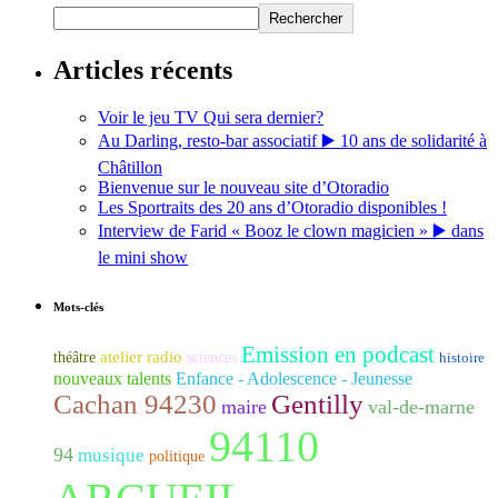
Rechercher
Articles récents
Voir le jeu TV Qui sera dernier?
Au Darling, resto-bar associatif ▶️ 10 ans de solidarité à
Châtillon
Bienvenue sur le nouveau site d’Otoradio
Les Sportraits des 20 ans d’Otoradio disponibles !
Interview de Farid « Booz le clown magicien » ▶️ dans
le mini show
Mots-clés
Emission en podcast
atelier radio
théâtre
sciences
histoire
nouveaux talents
Enfance - Adolescence - Jeunesse
Cachan 94230
Gentilly
maire
val-de-marne
94110
94
musique
politique