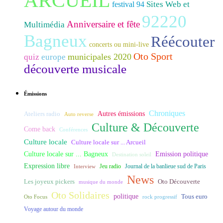
ARCUEIL
Sites Web et
festival 94
92220
Anniversaire et fête
Multimédia
Bagneux
Réécouter
concerts ou mini-live
Oto Sport
municipales 2020
quiz
europe
découverte musicale
Émissions
Chroniques
Ateliers radio
Autres émissions
Auto reverse
Culture & Découverte
Come back
Conférences
Culture locale
Culture locale sur ... Arcueil
Culture locale sur ... Bagneux
Emission politique
Destination soleil
Expression libre
Journal de la banlieue sud de Paris
Interview
Jeu radio
News
Les joyeux pickers
Oto Découverte
musique du monde
Oto Solidaires
politique
Tous euro
Oto Focus
rock progressif
Voyage autour du monde