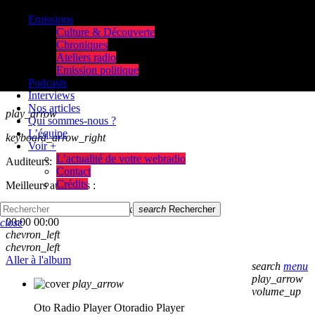
Emissions
Culture & Découverte
Chroniques
Ateliers radio
Emission politique
Podcasts
Interviews
Nos articles
play_arrow
Qui sommes-nous ?
L’équipe
keyboard_arrow_right
Voir +
L’actualité de votre webradio
Auditeurs:
Contact
Crédits
Meilleurs auditeurs :
skip_previous
play_arrow
skip_next
search
Rechercher
00:00
00:00
close
chevron_left
chevron_left
Aller à l'album
search
menu
play_arrow
play_arrow
volume_up
Oto Radio Player
Otoradio Player