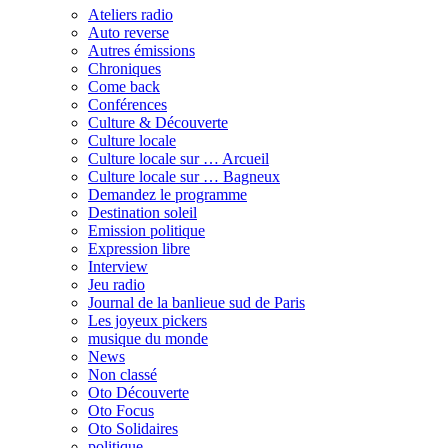
Ateliers radio
Auto reverse
Autres émissions
Chroniques
Come back
Conférences
Culture & Découverte
Culture locale
Culture locale sur … Arcueil
Culture locale sur … Bagneux
Demandez le programme
Destination soleil
Emission politique
Expression libre
Interview
Jeu radio
Journal de la banlieue sud de Paris
Les joyeux pickers
musique du monde
News
Non classé
Oto Découverte
Oto Focus
Oto Solidaires
politique