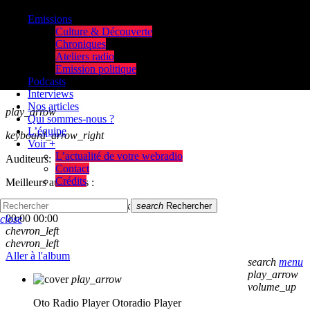
Emissions
Culture & Découverte
Chroniques
Ateliers radio
Emission politique
Podcasts
Interviews
Nos articles
play_arrow
Qui sommes-nous ?
L’équipe
keyboard_arrow_right
Voir +
L’actualité de votre webradio
Auditeurs:
Contact
Crédits
Meilleurs auditeurs :
skip_previous
play_arrow
skip_next
search
Rechercher
00:00
00:00
close
chevron_left
chevron_left
Aller à l'album
search
menu
play_arrow
play_arrow
volume_up
Oto Radio Player
Otoradio Player