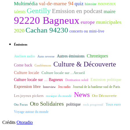
val-de-marne 94
Multimédia
quiz
nouveaux
histoire
Gentilly
Emission en podcast
maire
talents
92220 Bagneux
municipales
europe
Cachan 94230
2020
concerts ou mini-live
Émissions
Chroniques
Ateliers radio
Autres émissions
Auto reverse
Culture & Découverte
Come back
Conférences
Culture locale
Culture locale sur ... Arcueil
Culture locale sur ... Bagneux
Emission politique
Destination soleil
Expression libre
Journal de la banlieue sud de Paris
Interview
Jeu radio
News
Les joyeux pickers
Oto Découverte
musique du monde
Oto Solidaires
politique
Tous euro
Oto Focus
rock progressif
Voyage autour du monde
Crédits
Otoradio