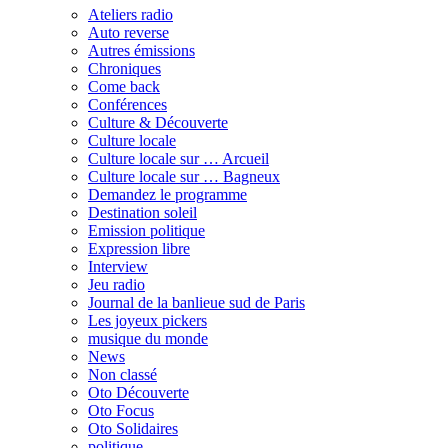
Ateliers radio
Auto reverse
Autres émissions
Chroniques
Come back
Conférences
Culture & Découverte
Culture locale
Culture locale sur … Arcueil
Culture locale sur … Bagneux
Demandez le programme
Destination soleil
Emission politique
Expression libre
Interview
Jeu radio
Journal de la banlieue sud de Paris
Les joyeux pickers
musique du monde
News
Non classé
Oto Découverte
Oto Focus
Oto Solidaires
politique