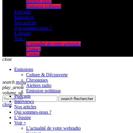
Ateliers radio
Emission politique
Podcasts
Interviews
Nos articles
Qui sommes-nous ?
L’équipe
Voir +
L’actualité de votre webradio
Contact
Crédits
close
Emissions
Culture & Découverte
Chroniques
search
menu
Ateliers radio
play_arrow
Emission politique
volume_up
Podcasts
search
Rechercher
Interviews
close
Nos articles
Qui sommes-nous ?
L’équipe
Voir +
L’actualité de votre webradio