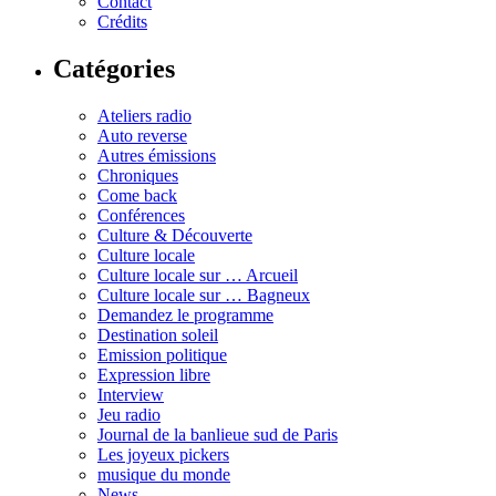
Contact
Crédits
Catégories
Ateliers radio
Auto reverse
Autres émissions
Chroniques
Come back
Conférences
Culture & Découverte
Culture locale
Culture locale sur … Arcueil
Culture locale sur … Bagneux
Demandez le programme
Destination soleil
Emission politique
Expression libre
Interview
Jeu radio
Journal de la banlieue sud de Paris
Les joyeux pickers
musique du monde
News