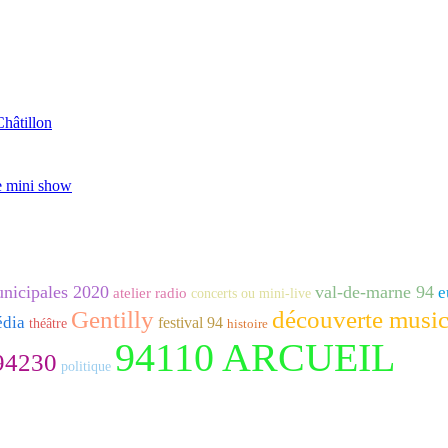
Châtillon
e mini show
nicipales 2020
val-de-marne 94
e
atelier radio
concerts ou mini-live
Gentilly
découverte music
édia
festival 94
théâtre
histoire
94110 ARCUEIL
94230
politique