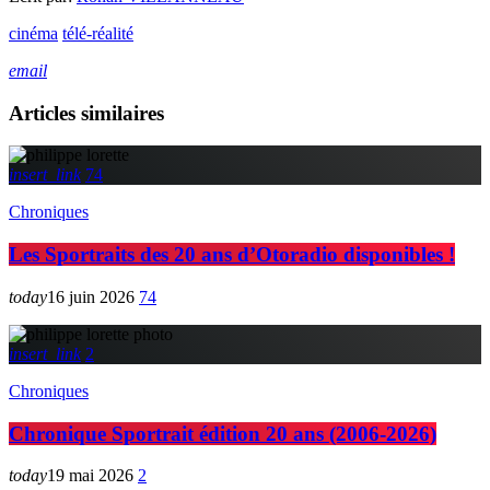
cinéma
télé-réalité
email
Articles similaires
insert_link
74
Chroniques
Les Sportraits des 20 ans d’Otoradio disponibles !
today
16 juin 2026
74
insert_link
2
Chroniques
Chronique Sportrait édition 20 ans (2006-2026)
today
19 mai 2026
2