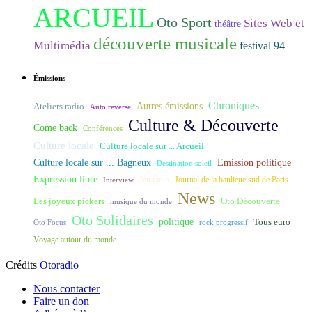
ARCUEIL
Oto Sport
Sites Web et
théâtre
découverte musicale
Multimédia
festival 94
Émissions
Chroniques
Ateliers radio
Autres émissions
Auto reverse
Culture & Découverte
Come back
Conférences
Culture locale
Culture locale sur ... Arcueil
Culture locale sur ... Bagneux
Emission politique
Destination soleil
Expression libre
Journal de la banlieue sud de Paris
Interview
Jeu radio
News
Les joyeux pickers
Oto Découverte
musique du monde
Oto Solidaires
politique
Tous euro
Oto Focus
rock progressif
Voyage autour du monde
Crédits
Otoradio
Nous contacter
Faire un don