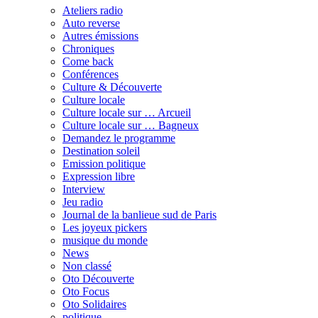
Ateliers radio
Auto reverse
Autres émissions
Chroniques
Come back
Conférences
Culture & Découverte
Culture locale
Culture locale sur … Arcueil
Culture locale sur … Bagneux
Demandez le programme
Destination soleil
Emission politique
Expression libre
Interview
Jeu radio
Journal de la banlieue sud de Paris
Les joyeux pickers
musique du monde
News
Non classé
Oto Découverte
Oto Focus
Oto Solidaires
politique