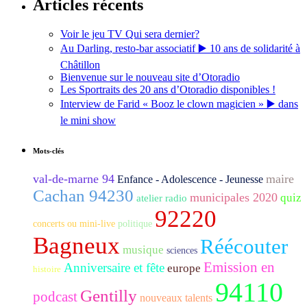
Articles récents
Voir le jeu TV Qui sera dernier?
Au Darling, resto-bar associatif ▶️ 10 ans de solidarité à
Châtillon
Bienvenue sur le nouveau site d’Otoradio
Les Sportraits des 20 ans d’Otoradio disponibles !
Interview de Farid « Booz le clown magicien » ▶️ dans
le mini show
Mots-clés
val-de-marne 94
maire
Enfance - Adolescence - Jeunesse
Cachan 94230
municipales 2020
quiz
atelier radio
92220
concerts ou mini-live
politique
Bagneux
Réécouter
musique
sciences
Emission en
Anniversaire et fête
europe
histoire
94110
Gentilly
podcast
nouveaux talents