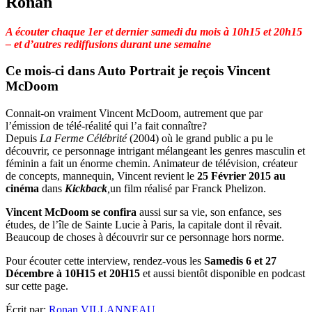
Ronan
A écouter chaque 1er et dernier samedi du mois à 10h15 et 20h15
– et d’autres rediffusions durant une semaine
Ce mois-ci dans
Auto Portrait
je reçois Vincent
McDoom
Connait-on vraiment Vincent McDoom, autrement que par
l’émission de télé-réalité qui l’a fait connaître?
Depuis
La Ferme Célébrité
(2004) où le grand public a pu le
découvrir, ce personnage intrigant mélangeant les genres masculin et
féminin a fait un énorme chemin. Animateur de télévision, créateur
de concepts, mannequin, Vincent revient le
25 Février 2015
au
cinéma
dans
Kickback
,
un film réalisé par Franck Phelizon.
Vincent McDoom se confira
aussi sur sa vie, son enfance, ses
études, de l’île de Sainte Lucie à Paris, la capitale dont il rêvait.
Beaucoup de choses à découvrir sur ce personnage hors norme.
Pour écouter cette interview, rendez-vous les
Samedis 6 et 27
Décembre à 10H15 et 20H15
et aussi bientôt disponible en podcast
sur cette page.
Écrit par:
Ronan VILLANNEAU