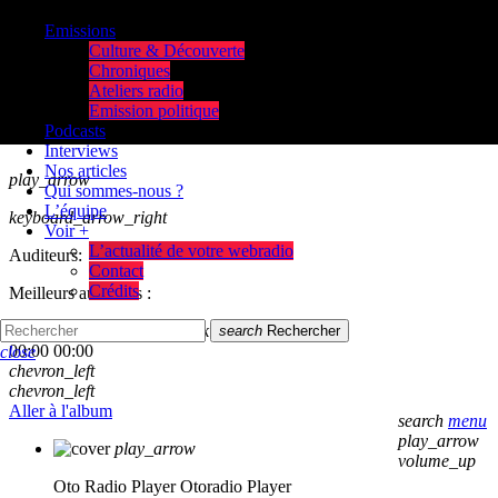
Emissions
Culture & Découverte
Chroniques
Ateliers radio
Emission politique
Podcasts
Interviews
Nos articles
play_arrow
Qui sommes-nous ?
L’équipe
keyboard_arrow_right
Voir +
L’actualité de votre webradio
Auditeurs:
Contact
Crédits
Meilleurs auditeurs :
skip_previous
play_arrow
skip_next
search
Rechercher
00:00
00:00
close
chevron_left
chevron_left
Aller à l'album
search
menu
play_arrow
play_arrow
volume_up
Oto Radio Player
Otoradio Player