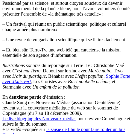
Passionné par sa science, et surtout citoyen soucieux du devenir
environnemental de la planète bleue, nous l’avons volontiers écouté
présenter l’ensemble de «la thématique très actuelle» :
– Un festival qui réunit un public scientifique, politique et culturel
chaque année plus nombreux.
– Une revue de vulgarisation scientifique qui se lit très facilement
– Et, bien sûr, Terre-Tv, une web télé qui caractérise la mission
essentielle de son agence d’information.
Illustrations sonores
du reportage sur Terre-Tv : Christophe Maé
avec
C’est ma Terre
, Debout sur le zinc avec
Marée noire
, Tryo
avec
L’air du plastique
, Bénabar avec
L’effet papillon
,
Sophie Forte
avec
J’suis vert
, Les Goristes avec
Brest poubelle océane
, et
Starmania avec
Un enfant de la pollution
En
deuxième partie
d’émission :
Claude Sung des Nouveaux Médias (association Gentilléenne)
revient sur la couverture médiatique du web sur le sommet de
Copenhague (du 7 au 18 décembre 2009).
Le live blogging des Nouveaux médias
pour revivre Copenhague et
suivre la fin du sommet
+ la vidéo évoquée sur
la saisie de l’huile pour faire rouler un bus