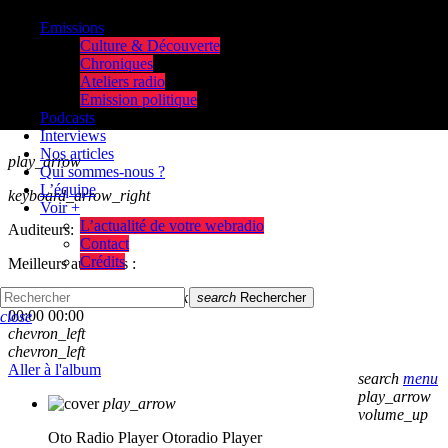
Emissions
Culture & Découverte
Chroniques
Ateliers radio
Emission politique
Podcasts
Interviews
Nos articles
play_arrow
Qui sommes-nous ?
L’équipe
keyboard_arrow_right
Voir +
L’actualité de votre webradio
Auditeurs:
Contact
Crédits
Meilleurs auditeurs :
skip_previous
play_arrow
skip_next
search
Rechercher
00:00
00:00
close
chevron_left
chevron_left
Aller à l'album
search
menu
play_arrow
play_arrow
volume_up
Oto Radio Player
Otoradio Player