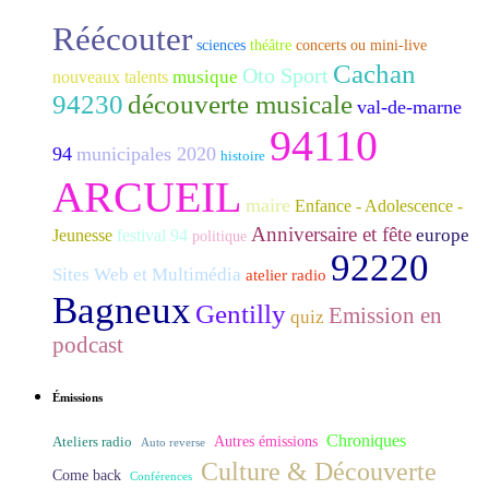
Réécouter
sciences
théâtre
concerts ou mini-live
Cachan
Oto Sport
musique
nouveaux talents
94230
découverte musicale
val-de-marne
94110
94
municipales 2020
histoire
ARCUEIL
maire
Enfance - Adolescence -
Anniversaire et fête
europe
Jeunesse
festival 94
politique
92220
Sites Web et Multimédia
atelier radio
Bagneux
Gentilly
Emission en
quiz
podcast
Émissions
Chroniques
Ateliers radio
Autres émissions
Auto reverse
Culture & Découverte
Come back
Conférences