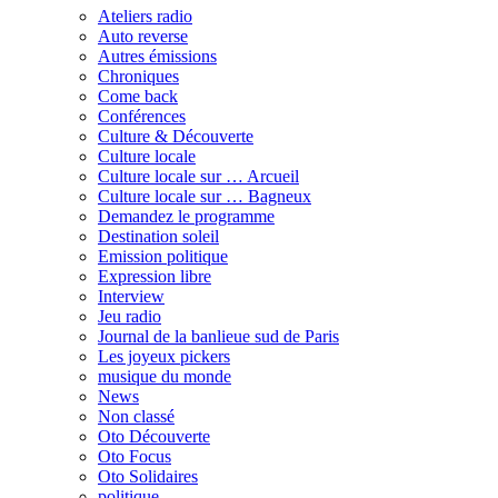
Ateliers radio
Auto reverse
Autres émissions
Chroniques
Come back
Conférences
Culture & Découverte
Culture locale
Culture locale sur … Arcueil
Culture locale sur … Bagneux
Demandez le programme
Destination soleil
Emission politique
Expression libre
Interview
Jeu radio
Journal de la banlieue sud de Paris
Les joyeux pickers
musique du monde
News
Non classé
Oto Découverte
Oto Focus
Oto Solidaires
politique