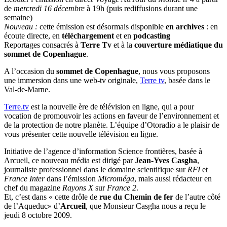
de
mercredi 16 décembre
à 19h (puis rediffusions durant une
semaine)
Nouveau :
cette émission est désormais disponible
en archives
: en
écoute directe, en
téléchargement
et en
podcasting
Reportages consacrés à
Terre Tv
et à la
couverture médiatique du
sommet de Copenhague
.
A l’occasion du
sommet de Copenhague
, nous vous proposons
une immersion dans une web-tv originale,
Terre tv
, basée dans le
Val-de-Marne.
Terre.tv
est la nouvelle ère de télévision en ligne, qui a pour
vocation de promouvoir les actions en faveur de l’environnement et
de la protection de notre planète. L’équipe d’Otoradio a le plaisir de
vous présenter cette nouvelle télévision en ligne.
Initiative de l’agence d’information Science frontières, basée à
Arcueil, ce nouveau média est dirigé par
Jean-Yves Casgha
,
journaliste professionnel dans le domaine scientifique sur
RFI
et
France Inter
dans l’émission
Microméga
, mais aussi rédacteur en
chef du magazine
Rayons X
sur
France 2
.
Et, c’est dans « cette drôle de
rue du Chemin de fer
de l’autre côté
de l’Aqueduc» d’
Arcueil
, que Monsieur Casgha nous a reçu le
jeudi 8 octobre 2009.