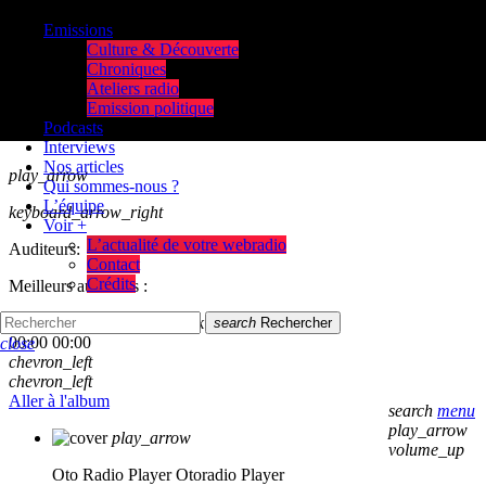
Emissions
Culture & Découverte
Chroniques
Ateliers radio
Emission politique
Podcasts
Interviews
Nos articles
play_arrow
Qui sommes-nous ?
L’équipe
keyboard_arrow_right
Voir +
L’actualité de votre webradio
Auditeurs:
Contact
Crédits
Meilleurs auditeurs :
skip_previous
play_arrow
skip_next
search
Rechercher
00:00
00:00
close
chevron_left
chevron_left
Aller à l'album
search
menu
play_arrow
play_arrow
volume_up
Oto Radio Player
Otoradio Player