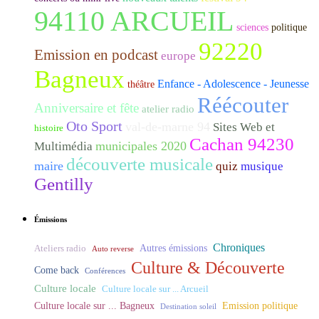
94110 ARCUEIL
sciences
politique
92220
Emission en podcast
europe
Bagneux
Enfance - Adolescence - Jeunesse
théâtre
Réécouter
Anniversaire et fête
atelier radio
Oto Sport
val-de-marne 94
Sites Web et
histoire
Cachan 94230
municipales 2020
Multimédia
découverte musicale
maire
quiz
musique
Gentilly
Émissions
Chroniques
Ateliers radio
Autres émissions
Auto reverse
Culture & Découverte
Come back
Conférences
Culture locale
Culture locale sur ... Arcueil
Culture locale sur ... Bagneux
Emission politique
Destination soleil