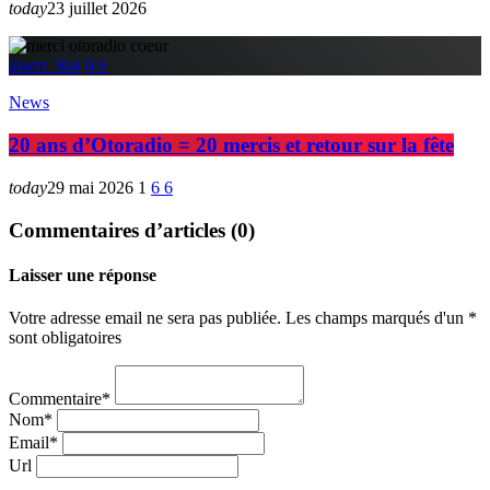
today
23 juillet 2026
insert_link
6
6
News
20 ans d’Otoradio = 20 mercis et retour sur la fête
today
29 mai 2026
1
6
6
Commentaires d’articles (0)
Laisser une réponse
Votre adresse email ne sera pas publiée. Les champs marqués d'un *
sont obligatoires
Commentaire*
Nom*
Email*
Url