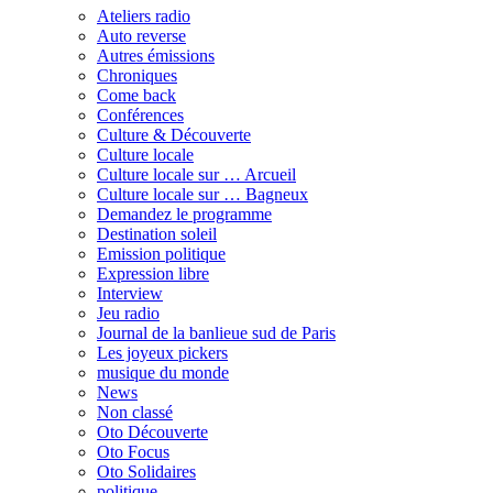
Ateliers radio
Auto reverse
Autres émissions
Chroniques
Come back
Conférences
Culture & Découverte
Culture locale
Culture locale sur … Arcueil
Culture locale sur … Bagneux
Demandez le programme
Destination soleil
Emission politique
Expression libre
Interview
Jeu radio
Journal de la banlieue sud de Paris
Les joyeux pickers
musique du monde
News
Non classé
Oto Découverte
Oto Focus
Oto Solidaires
politique