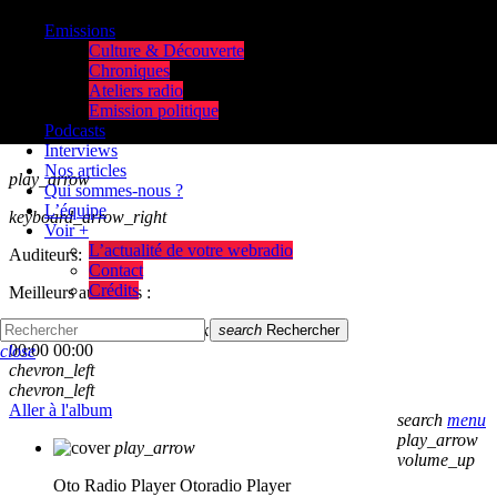
Emissions
Culture & Découverte
Chroniques
Ateliers radio
Emission politique
Podcasts
Interviews
Nos articles
play_arrow
Qui sommes-nous ?
L’équipe
keyboard_arrow_right
Voir +
L’actualité de votre webradio
Auditeurs:
Contact
Crédits
Meilleurs auditeurs :
skip_previous
play_arrow
skip_next
search
Rechercher
00:00
00:00
close
chevron_left
chevron_left
Aller à l'album
search
menu
play_arrow
play_arrow
volume_up
Oto Radio Player
Otoradio Player