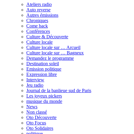
Ateliers radio
Auto reverse
Autres émissions
Chroniques
Come back
Conférences
Culture & Découverte
Culture locale
Culture locale sur … Arcueil
Culture locale sur … Bagneux
Demandez le programme
Destination soleil
Emission politique
Expression libre
Interview
Jeu radio
Journal de la banlieue sud de Paris
Les joyeux pickers
musique du monde
News
Non classé
Oto Découverte
Oto Focus
Oto Solidaires
politique