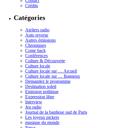
Contact
Crédits
Catégories
Ateliers radio
Auto reverse
Autres émissions
Chroniques
Come back
Conférences
Culture & Découverte
Culture locale
Culture locale sur … Arcueil
Culture locale sur … Bagneux
Demandez le programme
Destination soleil
Emission politique
Expression libre
Interview
Jeu radio
Journal de la banlieue sud de Paris
Les joyeux pickers
musique du monde
News