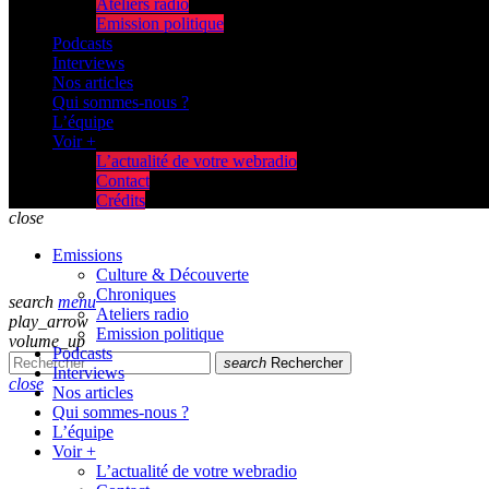
Ateliers radio
Emission politique
Podcasts
Interviews
Nos articles
Qui sommes-nous ?
L’équipe
Voir +
L’actualité de votre webradio
Contact
Crédits
close
Emissions
Culture & Découverte
Chroniques
search
menu
Ateliers radio
play_arrow
Emission politique
volume_up
Podcasts
search
Rechercher
Interviews
close
Nos articles
Qui sommes-nous ?
L’équipe
Voir +
L’actualité de votre webradio