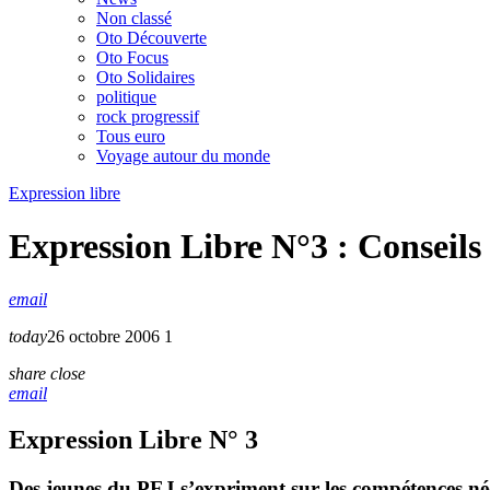
Non classé
Oto Découverte
Oto Focus
Oto Solidaires
politique
rock progressif
Tous euro
Voyage autour du monde
Expression libre
Expression Libre N°3 : Conseils 
email
today
26 octobre 2006
1
share
close
email
Expression Libre N° 3
Des jeunes du PEJ s’expriment sur les compétences né