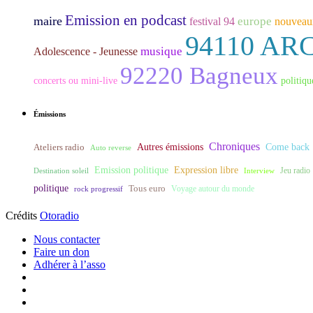
Emission en podcast
maire
europe
festival 94
nouveaux
94110 AR
musique
Adolescence - Jeunesse
92220 Bagneux
concerts ou mini-live
politiqu
Émissions
Chroniques
Ateliers radio
Autres émissions
Come back
Auto reverse
Expression libre
Emission politique
Destination soleil
Interview
Jeu radio
politique
Tous euro
rock progressif
Voyage autour du monde
Crédits
Otoradio
Nous contacter
Faire un don
Adhérer à l’asso