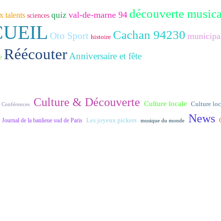
découverte musica
val-de-marne 94
quiz
 talents
sciences
CUEIL
Cachan 94230
Oto Sport
municipa
histoire
Réécouter
Anniversaire et fête
e
Culture & Découverte
Culture locale
Culture loca
Conférences
News
Journal de la banlieue sud de Paris
Les joyeux pickers
musique du monde