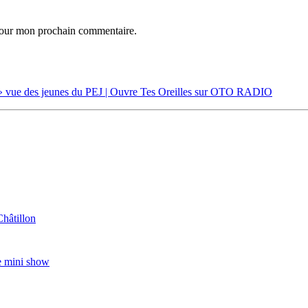
 pour mon prochain commentaire.
 » vue des jeunes du PEJ | Ouvre Tes Oreilles sur OTO RADIO
Châtillon
e mini show