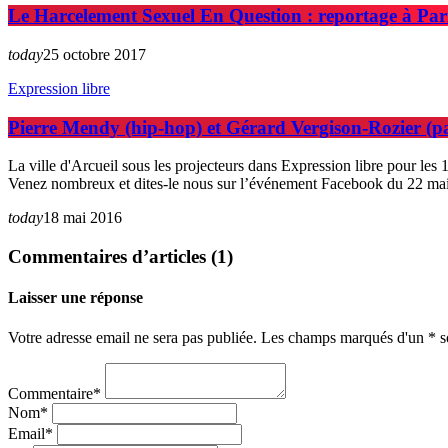
Le Harcelement Sexuel En Question : reportage à Par
today
25 octobre 2017
Expression libre
Pierre Mendy (hip-hop) et Gérard Vergison-Rozier (pat
La ville d'Arcueil sous les projecteurs dans Expression libre pour l
Venez nombreux et dites-le nous sur l’événement Facebook du 22 mai 
today
18 mai 2016
Commentaires d’articles (1)
Laisser une réponse
Votre adresse email ne sera pas publiée. Les champs marqués d'un * so
Commentaire*
Nom*
Email*