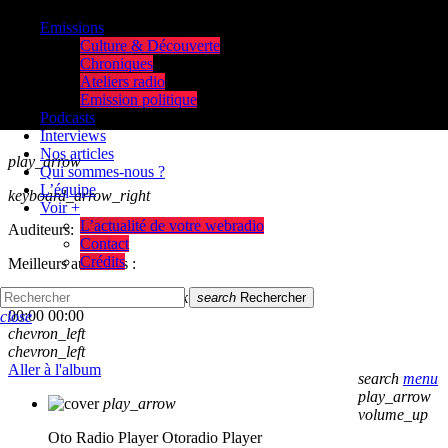
Emissions
Culture & Découverte
Chroniques
Ateliers radio
Emission politique
Podcasts
Interviews
Nos articles
play_arrow
Qui sommes-nous ?
L’équipe
keyboard_arrow_right
Voir +
L’actualité de votre webradio
Auditeurs:
Contact
Crédits
Meilleurs auditeurs :
skip_previous
play_arrow
skip_next
search
Rechercher
00:00
00:00
close
chevron_left
chevron_left
Aller à l'album
search
menu
play_arrow
play_arrow
volume_up
Oto Radio Player
Otoradio Player