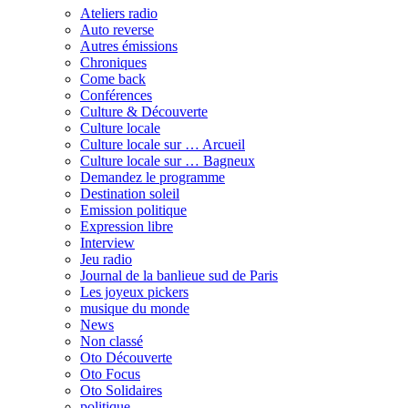
Ateliers radio
Auto reverse
Autres émissions
Chroniques
Come back
Conférences
Culture & Découverte
Culture locale
Culture locale sur … Arcueil
Culture locale sur … Bagneux
Demandez le programme
Destination soleil
Emission politique
Expression libre
Interview
Jeu radio
Journal de la banlieue sud de Paris
Les joyeux pickers
musique du monde
News
Non classé
Oto Découverte
Oto Focus
Oto Solidaires
politique