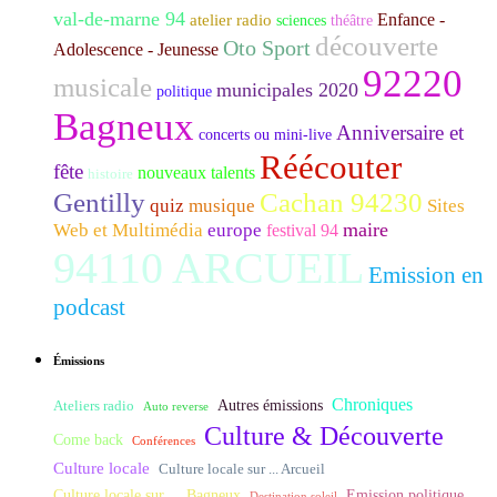
val-de-marne 94
Enfance -
atelier radio
sciences
théâtre
découverte
Oto Sport
Adolescence - Jeunesse
92220
musicale
municipales 2020
politique
Bagneux
Anniversaire et
concerts ou mini-live
Réécouter
fête
nouveaux talents
histoire
Gentilly
Cachan 94230
quiz
musique
Sites
maire
Web et Multimédia
europe
festival 94
94110 ARCUEIL
Emission en
podcast
Émissions
Chroniques
Ateliers radio
Autres émissions
Auto reverse
Culture & Découverte
Come back
Conférences
Culture locale
Culture locale sur ... Arcueil
Culture locale sur ... Bagneux
Emission politique
Destination soleil