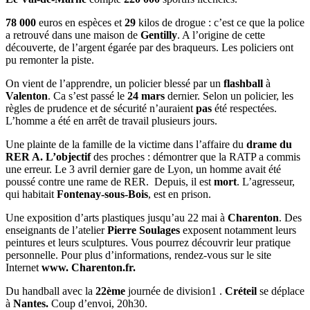
78 000
euros en espèces et
29
kilos de drogue : c’est ce que la police
a retrouvé dans une maison de
Gentilly
. A l’origine de cette
découverte, de l’argent égarée par des braqueurs. Les policiers ont
pu remonter la piste.
On vient de l’apprendre, un policier blessé par un
flashball
à
Valenton
. Ca s’est passé le
24 mars
dernier. Selon un policier, les
règles de prudence et de sécurité n’auraient
pas
été respectées.
L’homme a été en arrêt de travail plusieurs jours.
Une plainte de la famille de la victime dans l’affaire du
drame du
RER A.
L’objectif
des proches : démontrer que la RATP a commis
une erreur. Le 3 avril dernier gare de Lyon, un homme avait été
poussé contre une rame de RER. Depuis, il est
mort
. L’agresseur,
qui habitait
Fontenay-sous-Bois
, est en prison.
Une exposition d’arts plastiques jusqu’au 22 mai à
Charenton
. Des
enseignants de l’atelier
Pierre Soulages
exposent notamment leurs
peintures et leurs sculptures. Vous pourrez découvrir leur pratique
personnelle. Pour plus d’informations, rendez-vous sur le site
Internet
www. Charenton.fr.
Du handball avec la
22ème
journée de division1 .
Créteil
se déplace
à
Nantes.
Coup d’envoi, 20h30.