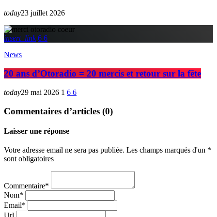
today
23 juillet 2026
insert_link
6
6
News
20 ans d’Otoradio = 20 mercis et retour sur la fête
today
29 mai 2026
1
6
6
Commentaires d’articles (0)
Laisser une réponse
Votre adresse email ne sera pas publiée. Les champs marqués d'un *
sont obligatoires
Commentaire*
Nom*
Email*
Url