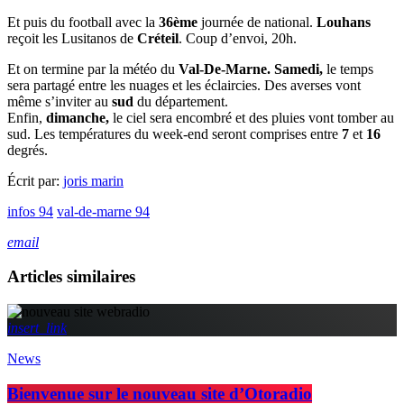
Et puis du football avec la
36ème
journée de national.
Louhans
reçoit les Lusitanos de
Créteil
. Coup d’envoi, 20h.
Et on termine par la météo du
Val-De-Marne.
Samedi,
le temps
sera partagé entre les nuages et les éclaircies. Des averses vont
même s’inviter au
sud
du département.
Enfin,
dimanche,
le ciel sera encombré et des pluies vont tomber au
sud. Les températures du week-end seront comprises entre
7
et
16
degrés.
Écrit par:
joris marin
infos 94
val-de-marne 94
email
Articles similaires
insert_link
News
Bienvenue sur le nouveau site d’Otoradio