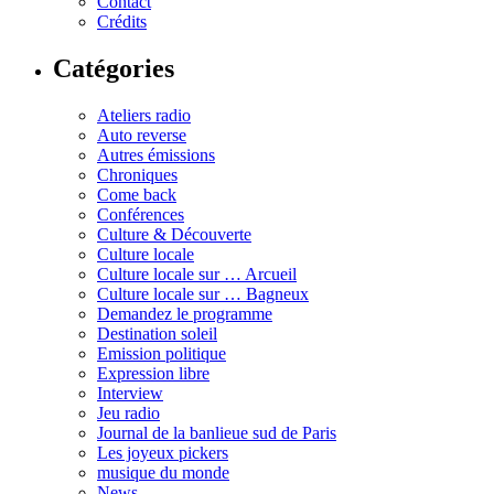
Contact
Crédits
Catégories
Ateliers radio
Auto reverse
Autres émissions
Chroniques
Come back
Conférences
Culture & Découverte
Culture locale
Culture locale sur … Arcueil
Culture locale sur … Bagneux
Demandez le programme
Destination soleil
Emission politique
Expression libre
Interview
Jeu radio
Journal de la banlieue sud de Paris
Les joyeux pickers
musique du monde
News