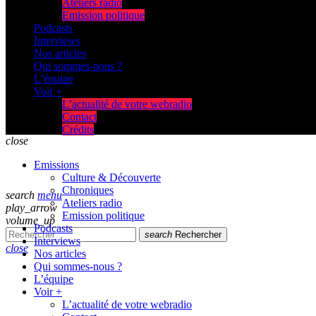
Ateliers radio
Emission politique
Podcasts
Interviews
Nos articles
Qui sommes-nous ?
L’équipe
Voir +
L’actualité de votre webradio
Contact
Crédits
close
Emissions
Culture & Découverte
Chroniques
search
menu
Ateliers radio
play_arrow
Emission politique
volume_up
Podcasts
search
Rechercher
Interviews
close
Nos articles
Qui sommes-nous ?
L’équipe
Voir +
L’actualité de votre webradio