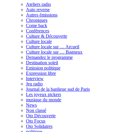
Ateliers radio
Auto reverse
Autres émissions
Chroniques
Come back
Conférences
Culture & Découverte
Culture locale
Culture locale sur … Arcueil
Culture locale sur … Bagneux
Demandez le programme
Destination soleil
Emission politique
Expression libre
Interview
Jeu radio
Journal de la banlieue sud de Paris
Les joyeux pickers
musique du monde
News
Non classé
Oto Découverte
Oto Focus
Oto Solidaires
politique