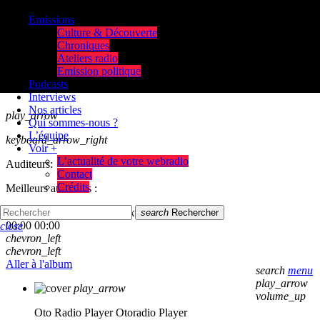
Emissions
Culture & Découverte
Chroniques
Ateliers radio
Emission politique
Podcasts
Interviews
Nos articles
play_arrow
Qui sommes-nous ?
L’équipe
keyboard_arrow_right
Voir +
L’actualité de votre webradio
Auditeurs:
Contact
Crédits
Meilleurs auditeurs :
skip_previous
play_arrow
skip_next
search
Rechercher
00:00
00:00
close
chevron_left
chevron_left
Aller à l'album
search
menu
play_arrow
play_arrow
volume_up
Oto Radio Player
Otoradio Player