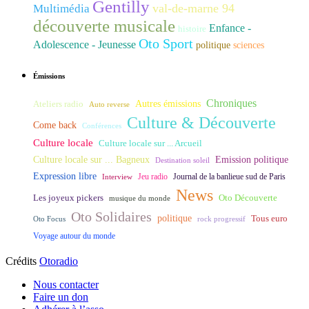
Gentilly
val-de-marne 94
Multimédia
découverte musicale
Enfance -
histoire
Oto Sport
Adolescence - Jeunesse
politique
sciences
Émissions
Chroniques
Ateliers radio
Autres émissions
Auto reverse
Culture & Découverte
Come back
Conférences
Culture locale
Culture locale sur ... Arcueil
Culture locale sur ... Bagneux
Emission politique
Destination soleil
Expression libre
Journal de la banlieue sud de Paris
Interview
Jeu radio
News
Les joyeux pickers
Oto Découverte
musique du monde
Oto Solidaires
politique
Tous euro
Oto Focus
rock progressif
Voyage autour du monde
Crédits
Otoradio
Nous contacter
Faire un don