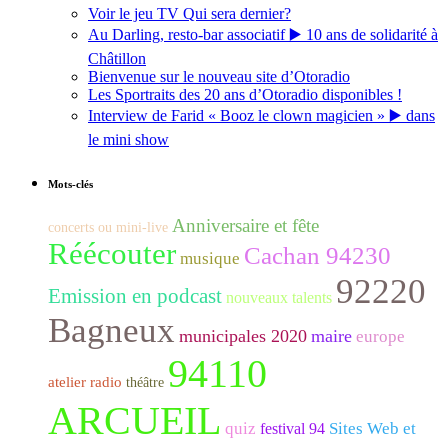
Voir le jeu TV Qui sera dernier?
Au Darling, resto-bar associatif ▶️ 10 ans de solidarité à
Châtillon
Bienvenue sur le nouveau site d’Otoradio
Les Sportraits des 20 ans d’Otoradio disponibles !
Interview de Farid « Booz le clown magicien » ▶️ dans
le mini show
Mots-clés
Anniversaire et fête
concerts ou mini-live
Réécouter
Cachan 94230
musique
92220
Emission en podcast
nouveaux talents
Bagneux
municipales 2020
maire
europe
94110
atelier radio
théâtre
ARCUEIL
quiz
Sites Web et
festival 94