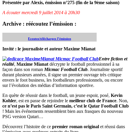
Présentée par Alexis, é
mission n°275 (fin de la 9ème saison)
A écouter mercredi 9 juillet 2014 à 20h30
Archive : réécoutez l’émission :
Ecoutez/téléchargez l’émission
Invité : le journaliste et auteur Maxime Mianat
Entre fiction et
réalité
,
Maxime Mianat
décrypte le football professionnel à sa
façon dans son roman
Micmac Football Club
. Journaliste sportif
durant plusieurs années, il signe un premier ouvrage très critique
envers le foot business, les footballeurs professionnels, ou encore
sur l’évolution des médias d’information sportive.
En quète de réussir dans le football, un jeune espoir, posé,
Kevin
Kohler
, est en passe de rejoindre le
meilleur club de France
. Non,
ce n’est pas le Paris Saint Germain, c’est
le Qatar Football Club
! Mais les événements ressemblent bien aux frasques du nouveau
PSG version Qatari…
Découvrez l’histoire de ce
premier roman original
et réussi dans
l’émission avec quelques extraits du livre.