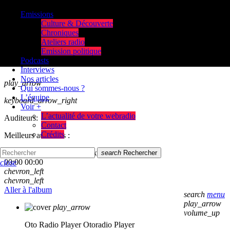
Emissions
Culture & Découverte
Chroniques
Ateliers radio
Emission politique
Podcasts
Interviews
Nos articles
play_arrow
Qui sommes-nous ?
L’équipe
keyboard_arrow_right
Voir +
L’actualité de votre webradio
Auditeurs:
Contact
Crédits
Meilleurs auditeurs :
skip_previous
play_arrow
skip_next
search
Rechercher
00:00
00:00
close
chevron_left
chevron_left
Aller à l'album
search
menu
play_arrow
play_arrow
volume_up
Oto Radio Player
Otoradio Player