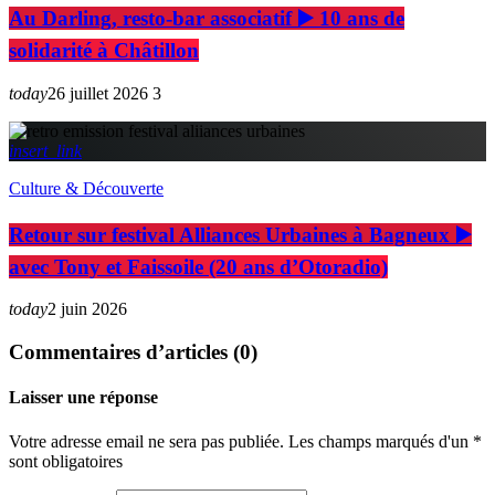
Au Darling, resto-bar associatif ▶️ 10 ans de
solidarité à Châtillon
today
26 juillet 2026
3
insert_link
Culture & Découverte
Retour sur festival Alliances Urbaines à Bagneux ▶️
avec Tony et Faissoile (20 ans d’Otoradio)
today
2 juin 2026
Commentaires d’articles (0)
Laisser une réponse
Votre adresse email ne sera pas publiée. Les champs marqués d'un *
sont obligatoires