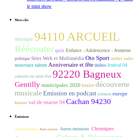
le mini show
Mots-clés
94110 ARCUEIL
musique
Réécouter
quiz
Enfance - Adolescence - Jeunesse
Oto Sport
Sites Web et Multimédia
atelier radio
politique
Anniversaire et fête
nouveaux talents
festival 94
théâtre
92220 Bagneux
concerts ou mini-live
Gentilly
découverte
municipales 2020
maire
musicale
Emission en podcast
europe
sciences
Cachan 94230
val-de-marne 94
histoire
Émissions
Chroniques
Ateliers radio
Autres émissions
Auto reverse