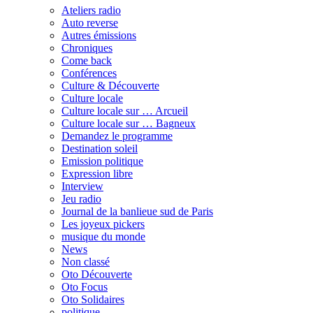
Ateliers radio
Auto reverse
Autres émissions
Chroniques
Come back
Conférences
Culture & Découverte
Culture locale
Culture locale sur … Arcueil
Culture locale sur … Bagneux
Demandez le programme
Destination soleil
Emission politique
Expression libre
Interview
Jeu radio
Journal de la banlieue sud de Paris
Les joyeux pickers
musique du monde
News
Non classé
Oto Découverte
Oto Focus
Oto Solidaires
politique