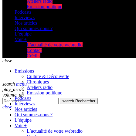
Ateliers radio
Emission politique
Podcasts
Interviews
Nos articles
Qui sommes-nous ?
L’équipe
Voir +
L’actualité de votre webradio
Contact
Crédits
close
Emissions
Culture & Découverte
Chroniques
search
menu
Ateliers radio
play_arrow
Emission politique
volume_up
Podcasts
search
Rechercher
Interviews
close
Nos articles
Qui sommes-nous ?
L’équipe
Voir +
L’actualité de votre webradio