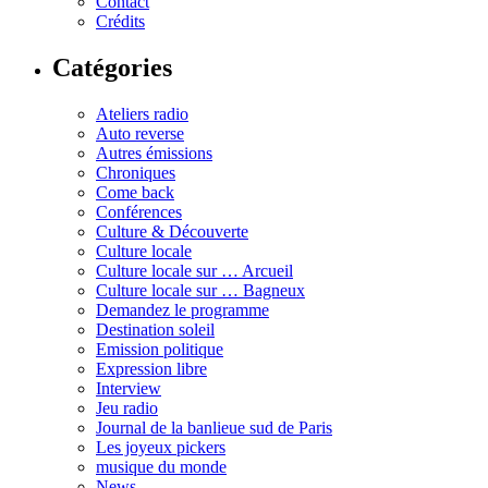
Contact
Crédits
Catégories
Ateliers radio
Auto reverse
Autres émissions
Chroniques
Come back
Conférences
Culture & Découverte
Culture locale
Culture locale sur … Arcueil
Culture locale sur … Bagneux
Demandez le programme
Destination soleil
Emission politique
Expression libre
Interview
Jeu radio
Journal de la banlieue sud de Paris
Les joyeux pickers
musique du monde
News