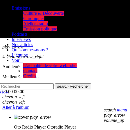
Emissions
Culture & Découverte
Chroniques
Ateliers radio
Emission politique
Podcasts
Interviews
Nos articles
play_arrow
Qui sommes-nous ?
L’équipe
keyboard_arrow_right
Voir +
L’actualité de votre webradio
Auditeurs:
Contact
Crédits
Meilleurs auditeurs :
skip_previous
play_arrow
skip_next
search
Rechercher
00:00
00:00
close
chevron_left
chevron_left
Aller à l'album
search
menu
play_arrow
play_arrow
volume_up
Oto Radio Player
Otoradio Player