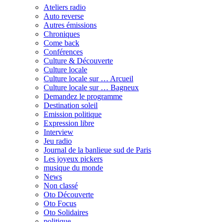
Ateliers radio
Auto reverse
Autres émissions
Chroniques
Come back
Conférences
Culture & Découverte
Culture locale
Culture locale sur … Arcueil
Culture locale sur … Bagneux
Demandez le programme
Destination soleil
Emission politique
Expression libre
Interview
Jeu radio
Journal de la banlieue sud de Paris
Les joyeux pickers
musique du monde
News
Non classé
Oto Découverte
Oto Focus
Oto Solidaires
politique