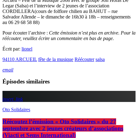
Arcueil – Fête de la Musique 2008 avec le groupe Son Horas De
Legar (Salsa) et l’interview de 2 jeunes de l’association
CORDILLERA(cours de folflore chilien au BAHUT – rue
Salvador Allende – le dimanche de 16h30 à 18h – renseignements
au 06 29 68 58 88)
Pour écouter l’archive :
Cette émission n’est plus en archive. Pour la
réécouter, veuillez écrire un commentaire en bas de page.
Écrit par:
lionel
94110 ARCUEIL
fête de la musique
Réécouter
salsa
email
Épisodes similaires
insert_link
Oto Solidaires
Réécoutez l’émission « Oto Solidaires » du 27
septembre avec 2 jeunes créateurs d’associations
(Viacti et Sems International)