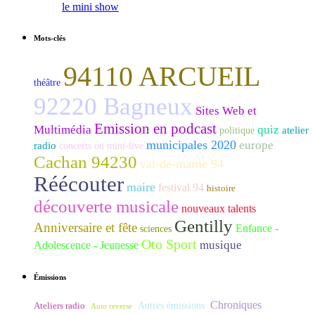
le mini show
Mots-clés
94110 ARCUEIL
théâtre
92220 Bagneux
Sites Web et
Emission en podcast
Multimédia
quiz
atelier
politique
municipales 2020
europe
radio
concerts ou mini-live
Cachan 94230
val-de-marne 94
Réécouter
maire
festival 94
histoire
découverte musicale
nouveaux talents
Gentilly
Anniversaire et fête
Enfance -
sciences
Oto Sport
musique
Adolescence - Jeunesse
Émissions
Chroniques
Ateliers radio
Autres émissions
Auto reverse