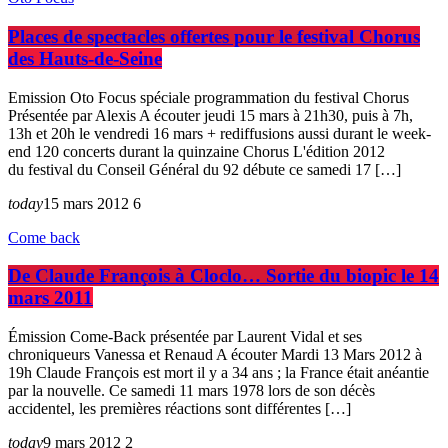
Places de spectacles offertes pour le festival Chorus
des Hauts-de-Seine
Emission Oto Focus spéciale programmation du festival Chorus
Présentée par Alexis A écouter jeudi 15 mars à 21h30, puis à 7h,
13h et 20h le vendredi 16 mars + rediffusions aussi durant le week-
end 120 concerts durant la quinzaine Chorus L'édition 2012
du festival du Conseil Général du 92 débute ce samedi 17 […]
today
15 mars 2012
6
Come back
De Claude François à Cloclo… Sortie du biopic le 14
mars 2011
Émission Come-Back présentée par Laurent Vidal et ses
chroniqueurs Vanessa et Renaud A écouter Mardi 13 Mars 2012 à
19h Claude François est mort il y a 34 ans ; la France était anéantie
par la nouvelle. Ce samedi 11 mars 1978 lors de son décès
accidentel, les premières réactions sont différentes […]
today
9 mars 2012
2