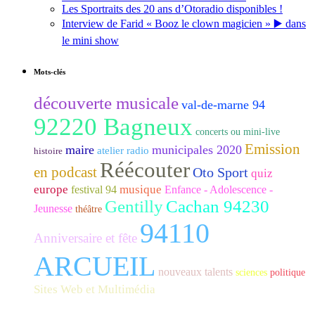
Les Sportraits des 20 ans d’Otoradio disponibles !
Interview de Farid « Booz le clown magicien » ▶️ dans
le mini show
Mots-clés
découverte musicale
val-de-marne 94
92220 Bagneux
concerts ou mini-live
Emission
maire
municipales 2020
atelier radio
histoire
Réécouter
en podcast
Oto Sport
quiz
europe
musique
festival 94
Enfance - Adolescence -
Gentilly
Cachan 94230
Jeunesse
théâtre
94110
Anniversaire et fête
ARCUEIL
nouveaux talents
sciences
politique
Sites Web et Multimédia