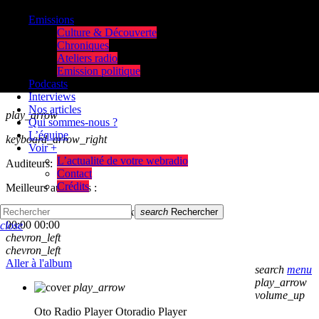
Emissions
Culture & Découverte
Chroniques
Ateliers radio
Emission politique
Podcasts
Interviews
Nos articles
play_arrow
Qui sommes-nous ?
L’équipe
keyboard_arrow_right
Voir +
L’actualité de votre webradio
Auditeurs:
Contact
Crédits
Meilleurs auditeurs :
skip_previous
play_arrow
skip_next
search
Rechercher
00:00
00:00
close
chevron_left
chevron_left
Aller à l'album
search
menu
play_arrow
play_arrow
volume_up
Oto Radio Player
Otoradio Player