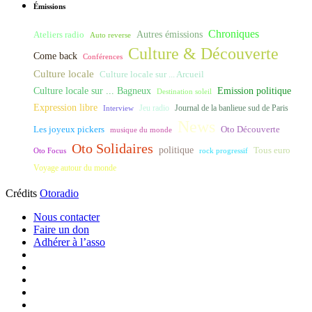
Émissions
Chroniques
Ateliers radio
Autres émissions
Auto reverse
Culture & Découverte
Come back
Conférences
Culture locale
Culture locale sur ... Arcueil
Culture locale sur ... Bagneux
Emission politique
Destination soleil
Expression libre
Journal de la banlieue sud de Paris
Interview
Jeu radio
News
Les joyeux pickers
Oto Découverte
musique du monde
Oto Solidaires
politique
Tous euro
Oto Focus
rock progressif
Voyage autour du monde
Crédits
Otoradio
Nous contacter
Faire un don
Adhérer à l’asso