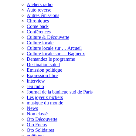
Ateliers radio
Auto reverse
Autres émissions
Chroniques
Come back
Conférences
Culture & Découverte
Culture locale
Culture locale sur … Arcueil
Culture locale sur … Bagneux
Demandez le programme
Destination soleil
Emission politique
Expression libre
Interview
Jeu radio
Journal de la banlieue sud de Paris
Les joyeux pickers
musique du monde
News
Non classé
Oto Découverte
Oto Focus
Oto Solidaires
politique