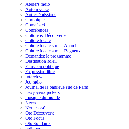
Ateliers radio
Auto reverse
Autres émissions
Chroniques
Come back
Conférences
Culture & Découverte
Culture locale
Culture locale sur … Arcueil
Culture locale sur … Bagneux
Demandez le programme
Destination soleil
Emission politique
Expression libre
Interview
Jeu radio
Journal de la banlieue sud de Paris
Les joyeux pickers
musique du monde
News
Non classé
Oto Découverte
Oto Focus
Oto Solidaires
politique