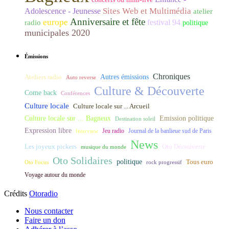
Sites Web et Multimédia
Adolescence - Jeunesse
atelier
Anniversaire et fête
europe
festival 94
radio
politique
municipales 2020
Émissions
Chroniques
Ateliers radio
Autres émissions
Auto reverse
Culture & Découverte
Come back
Conférences
Culture locale
Culture locale sur ... Arcueil
Culture locale sur ... Bagneux
Emission politique
Destination soleil
Expression libre
Journal de la banlieue sud de Paris
Interview
Jeu radio
News
Les joyeux pickers
Oto Découverte
musique du monde
Oto Solidaires
politique
Tous euro
Oto Focus
rock progressif
Voyage autour du monde
Crédits
Otoradio
Nous contacter
Faire un don