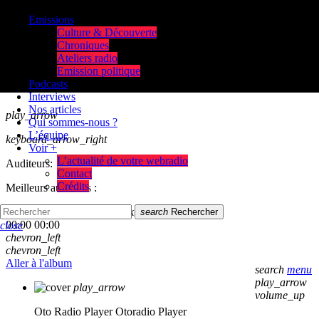
Emissions
Culture & Découverte
Chroniques
Ateliers radio
Emission politique
Podcasts
Interviews
Nos articles
play_arrow
Qui sommes-nous ?
L’équipe
keyboard_arrow_right
Voir +
L’actualité de votre webradio
Auditeurs:
Contact
Crédits
Meilleurs auditeurs :
skip_previous
play_arrow
skip_next
search
Rechercher
00:00
00:00
close
chevron_left
chevron_left
Aller à l'album
search
menu
play_arrow
play_arrow
volume_up
Oto Radio Player
Otoradio Player