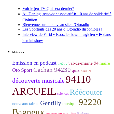
Voir le jeu TV Qui sera dernier?
Au Darling, resto-bar associatif ▶️ 10 ans de solidarité à
Châtillon
Bienvenue sur le nouveau site d’Otoradio
Les Sportraits des 20 ans d’Otoradio disponibles !
Interview de Farid « Booz le clown magicien » ▶️ dans
le mini show
Mots-clés
Emission en podcast
val-de-marne 94
maire
théâtre
Cachan 94230
Oto Sport
quiz
histoire
94110
découverte musicale
ARCUEIL
Réécouter
sciences
92220
Gentilly
musique
nouveaux talents
Bagneux
Enfance -
concerts ou mini-live