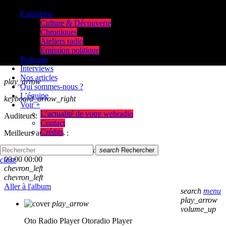
Emissions
Culture & Découverte
Chroniques
Ateliers radio
Emission politique
Podcasts
Interviews
Nos articles
play_arrow
Qui sommes-nous ?
L’équipe
keyboard_arrow_right
Voir +
L’actualité de votre webradio
Auditeurs:
Contact
Crédits
Meilleurs auditeurs :
skip_previous
play_arrow
skip_next
search
Rechercher
00:00
00:00
close
chevron_left
chevron_left
Aller à l'album
search
menu
play_arrow
play_arrow
volume_up
Oto Radio Player
Otoradio Player