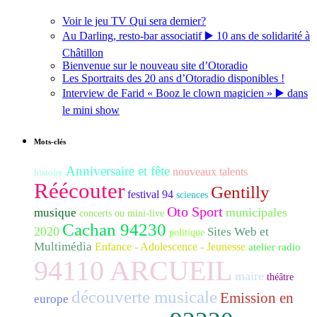
Voir le jeu TV Qui sera dernier?
Au Darling, resto-bar associatif ▶️ 10 ans de solidarité à
Châtillon
Bienvenue sur le nouveau site d’Otoradio
Les Sportraits des 20 ans d’Otoradio disponibles !
Interview de Farid « Booz le clown magicien » ▶️ dans
le mini show
Mots-clés
Anniversaire et fête
nouveaux talents
histoire
Réécouter
Gentilly
festival 94
sciences
Oto Sport
municipales
musique
concerts ou mini-live
Cachan 94230
2020
Sites Web et
politique
Multimédia
Enfance - Adolescence - Jeunesse
atelier radio
94110 ARCUEIL
maire
théâtre
découverte musicale
Emission en
europe