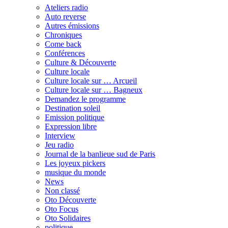
Ateliers radio
Auto reverse
Autres émissions
Chroniques
Come back
Conférences
Culture & Découverte
Culture locale
Culture locale sur … Arcueil
Culture locale sur … Bagneux
Demandez le programme
Destination soleil
Emission politique
Expression libre
Interview
Jeu radio
Journal de la banlieue sud de Paris
Les joyeux pickers
musique du monde
News
Non classé
Oto Découverte
Oto Focus
Oto Solidaires
politique